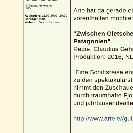
Moderator und Technik
Arte hat da gerade e
Registriert:
02.05.2007, 20:50
vorenthalten möchte
Beiträge:
7985
Wohnort:
Zürich / Schweiz
"Zwischen Gletsche
Patagonien"
Regie: Claudius Geh
Produktion: 2016, N
"Eine Schiffsreise e
zu den spektakulärst
nimmt den Zuschauer
durch traumhafte Fj
und jahrtausendealt
http://www.arte.tv/gu