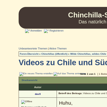
Chinchilla-
Das natürlich
Anmelden
Registrieren
Unbeantwortete Themen
|
Aktive Themen
Foren-Übersicht
»
Chinchillas (öffentlich)
»
Wilde Chinchillas, wildes Chile
Videos zu Chile und Sü
Seite
1
von
1
[ 1 Beitr
Druckansicht
Autor
Betreff des Beitrags:
Videos zu Chile und
davX
Huhu,