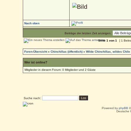
Nach oben
Beiträge der letzten Zeit anzeigen:
Seite
1
von
1
[ 1 Beitr
Foren-Übersicht
»
Chinchillas (öffentlich)
»
Wilde Chinchillas, wildes Chile
Wer ist online?
Mitglieder in diesem Forum: 0 Mitglieder und 2 Gäste
Suche nach:
Powered by
phpBB
©
Deutsche 