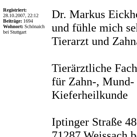
Registriert:
Dr. Markus Eickho
28.10.2007, 22:12
Beiträge:
1694
und fühle mich se
Wohnort:
Schönaich
bei Stuttgart
Tierarzt und Zahn
Tierärztliche Fac
für Zahn-, Mund-
Kieferheilkunde
Iptinger Straße 48
71287 Weissach be