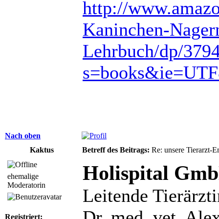
http://www.amazo
Kaninchen-Nager
Lehrbuch/dp/3794
s=books&ie=UTF
Nach oben
Kaktus
Betreff des Beitrags:
Re: unsere Tierarzt-
Holispital Gm
ehemalige
Moderatorin
Leitende Tierärzti
Dr. med. vet. Ale
Registriert: