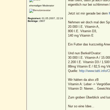
Man sieht, dass ja auch dur
eigentlich nur bei schlimmen M
ehemaliger Moderator
Jetzt ist mir gerade bei dem
Registriert:
01.05.2007, 22:24
Beiträge:
2807
Nehmen wir doch mal den Spit
20.000 I.E. Vitamin A,
800 I.E. Vitamin D3,
140 mg Vitamin E
Ein Futter das kurzzeitig An
Und nun Berkel/Ovator:
30.000 I.E. Vitamin A / 15.00
2.200 I.E. Vitamin D3 / 1.500
88mg Vitamin E / 82,5 mg Vi
Quelle:
http://www.tatti.info/
Wir hätten da also zB
Vitamin A: Leber -> Vergröße
Vitamin D: Nieren... Gewichts
Zum groben Überblick und l
Nur so eine Idee...