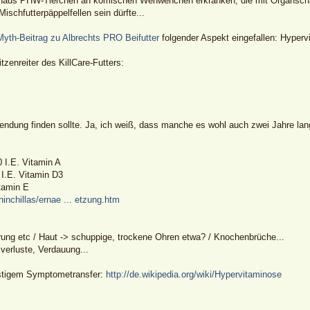
chaus PHW-Tierchen an komischen Wehwehchen erkranken, die mit Organschäd
ischfutterpäppelfellen sein dürfte...
Myth-Beitrag zu Albrechts PRO Beifutter
folgender Aspekt eingefallen: Hyperv
zenreiter des KillCare-Futters:
wendung finden sollte. Ja, ich weiß, dass manche es wohl auch zwei Jahre lan
0 I.E. Vitamin A
 I.E. Vitamin D3
tamin E
Chinchillas/ernae ... etzung.htm
rung etc / Haut -> schuppige, trockene Ohren etwa? / Knochenbrüche...
verluste, Verdauung...
ustigem Symptometransfer:
http://de.wikipedia.org/wiki/Hypervitaminose