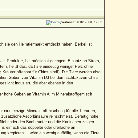
Verfasst:
28.02.2008, 12:05
uch sie den Heimtiermarkt entdeckt haben. Berkel ist
viel Produkte, bei möglichst geringem Einsatz an Strom,
tern, heißt das, daß sie eindeutig weniger Pelz ohne
g Kräuter offenbar für Chins sind!). Die Tiere werden also
e hohen Gaben von Vitamin D3 bei den nachtaktiven Chins
eslicht induziert, die aber ebenso in den
her hohe Gaben an Vitamin A im Mineralstoffgemisch
eine einzige Mineralstoffmischung für alle Tierarten,
zusätzliche Ascorbinsäure reinschmeist. Derartig hohe
Milchrinder den Bach runter und die Kaninchen zeigen
ins einfach das doppelte oder dreifache an
 krepieren ... wäre ein wenig auffällig, wenn die Tiere