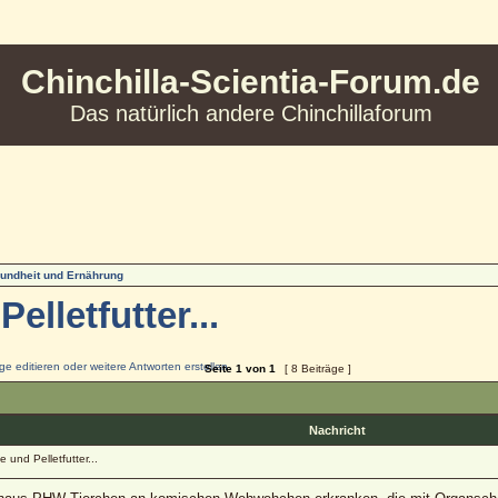
Chinchilla-Scientia-Forum.de
Das natürlich andere Chinchillaforum
undheit und Ernährung
lletfutter...
Seite
1
von
1
[ 8 Beiträge ]
Nachricht
 und Pelletfutter...