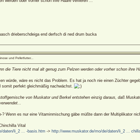
n werden oder vorher schon ihre Haare verlieren ...
sch drieberschdeiga end derfsch di ned drum bucka
nose und Pelletfutter...
wenn die Tiere nicht mal alt genug zum Pelzen werden oder vorher schon ihre Haa
 würde, wäre es nicht das Problem. Es hat ja noch nie einen Züchter gegeben
l somit perfekt gleichmäßig nachwächst.
stoffgemische von Muskator und Berkel entstehen einzig daraus, daß Muskator 
verwendet...
in-? Wenn es nur eine Vitaminmischung gäbe müßte dann der Multiplikator nic
hinchilla Vital
daten/li_2 ... -basis.htm
->
http://www.muskator.de/mo/de/daten/li_2 ... chill