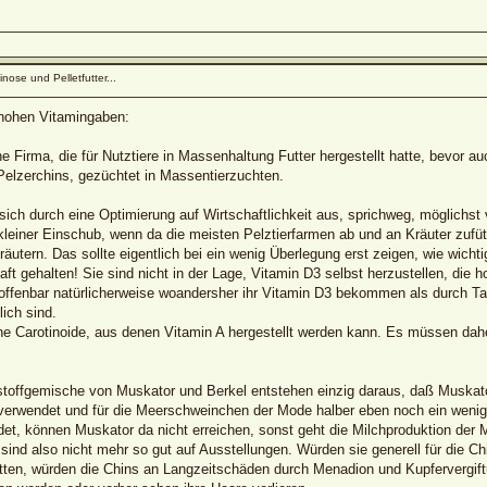
nose und Pelletfutter...
hohen Vitamingaben:
e Firma, die für Nutztiere in Massenhaltung Futter hergestellt hatte, bevor a
 Pelzerchins, gezüchtet in Massentierzuchten.
ich durch eine Optimierung auf Wirtschaftlichkeit aus, sprichweg, möglichst 
n kleiner Einschub, wenn da die meisten Pelztierfarmen ab und an Kräuter zufüt
äutern. Das sollte eigentlich bei ein wenig Überlegung erst zeigen, wie wichti
ft gehalten! Sie sind nicht in der Lage, Vitamin D3 selbst herzustellen, di
offenbar natürlicherweise woandersher ihr Vitamin D3 bekommen als durch Tag
ich sind.
eine Carotinoide, aus denen Vitamin A hergestellt werden kann. Es müssen da
stoffgemische von Muskator und Berkel entstehen einzig daraus, daß Muskator 
 verwendet und für die Meerschweinchen der Mode halber eben noch ein wenig 
det, können Muskator da nicht erreichen, sonst geht die Milchproduktion der 
nd also nicht mehr so gut auf Ausstellungen. Würden sie generell für die Ch
ten, würden die Chins an Langzeitschäden durch Menadion und Kupfervergiftung