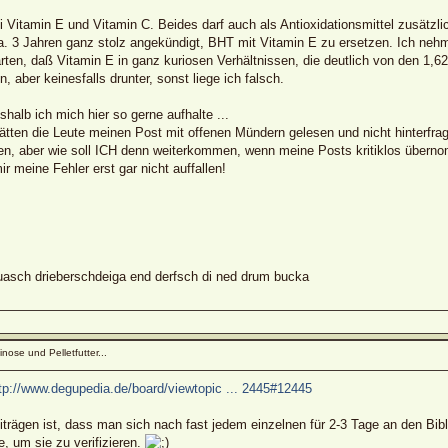
i Vitamin E und Vitamin C. Beides darf auch als Antioxidationsmittel zusätzl
. 3 Jahren ganz stolz angekündigt, BHT mit Vitamin E zu ersetzen. Ich nehm
en, daß Vitamin E in ganz kuriosen Verhältnissen, die deutlich von den 1,62 
n, aber keinesfalls drunter, sonst liege ich falsch.
halb ich mich hier so gerne aufhalte ...
ätten die Leute meinen Post mit offenen Mündern gelesen und nicht hinterfr
en, aber wie soll ICH denn weiterkommen, wenn meine Posts kritiklos übern
ir meine Fehler erst gar nicht auffallen!
sch drieberschdeiga end derfsch di ned drum bucka
nose und Pelletfutter...
tp://www.degupedia.de/board/viewtopic ... 2445#12445
trägen ist, dass man sich nach fast jedem einzelnen für 2-3 Tage an den Bibl
 um sie zu verifizieren.