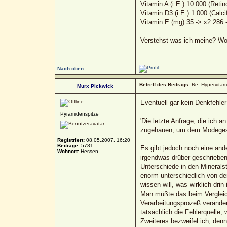
Vitamin A (i.E.) 10.000 (Retin
Vitamin D3 (i.E.) 1.000 (Calcif
Vitamin E (mg) 35 -> x2.286 
Verstehst was ich meine? Wo
Nach oben
Betreff des Beitrags:
Re: Hypervitami
Murx Pickwick
Eventuell gar kein Denkfehler
Pyramidenspitze
'Die letzte Anfrage, die ich 
zugehauen, um dem Modegesc
Registriert:
08.05.2007, 16:20
Beiträge:
5781
Es gibt jedoch noch eine and
Wohnort:
Hessen
irgendwas drüber geschrieben
Unterschiede in den Minerals
enorm unterschiedlich von de
wissen will, was wirklich dri
Man müßte das beim Vergleich
Verarbeitungsprozeß veränder
tatsächlich die Fehlerquelle
Zweiteres bezweifel ich, denn