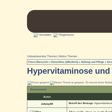
Anmelden
Registrieren
Unbeantwortete Themen
|
Aktive Themen
Foren-Übersicht
»
Chinchillas (öffentlich)
»
Haltung und Pflege
»
Ges
Hypervitaminose und Pe
Druckansicht
Autor
Betreff des Beitrags:
Hypervitaminose
Johnny99