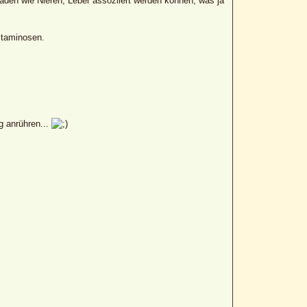
en wie Nieren, Leber assoziiert werden können, was ja
itaminosen.
g anrühren...