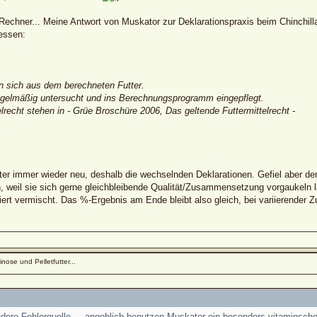
e Rechner... Meine Antwort von Muskator zur Deklarationspraxis beim Chinchil
essen:
en sich aus dem berechneten Futter.
egelmäßig untersucht und ins Berechnungsprogramm eingepflegt.
recht stehen in - Grüe Broschüre 2006, Das geltende Futtermittelrecht -
er immer wieder neu, deshalb die wechselnden Deklarationen. Gefiel aber den 
 weil sie sich gerne gleichbleibende Qualität/Zusammensetzung vorgaukeln 
iert vermischt. Das %-Ergebnis am Ende bleibt also gleich, bei variierender
nose und Pelletfutter...
ndere Fehlerquelle ... angeblich benutzen Muskator ein besonders vitaminsch