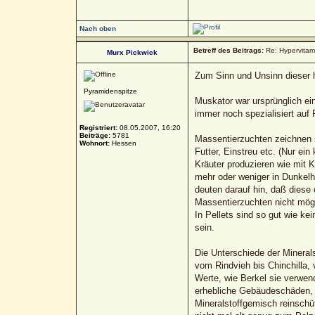
Nach oben
Betreff des Beitrags:
Re: Hypervitami
Murx Pickwick
Zum Sinn und Unsinn dieser 
Pyramidenspitze
Muskator war ursprünglich ein
immer noch spezialisiert auf
Registriert:
08.05.2007, 16:20
Beiträge:
5781
Massentierzuchten zeichnen s
Wohnort:
Hessen
Futter, Einstreu etc. (Nur ei
Kräuter produzieren wie mit Kr
mehr oder weniger in Dunkelha
deuten darauf hin, daß diese 
Massentierzuchten nicht mögl
In Pellets sind so gut wie k
sein.
Die Unterschiede der Mineral
vom Rindvieh bis Chinchilla,
Werte, wie Berkel sie verwen
erhebliche Gebäudeschäden, si
Mineralstoffgemisch reinschüt