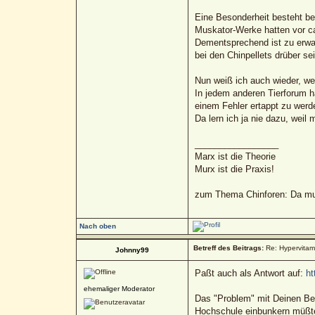
Eine Besonderheit besteht be
Muskator-Werke hatten vor ca
Dementsprechend ist zu erwart
bei den Chinpellets drüber sei
Nun weiß ich auch wieder, wes
In jedem anderen Tierforum h
einem Fehler ertappt zu werd
Da lern ich ja nie dazu, weil m
_________________
Marx ist die Theorie
Murx ist die Praxis!
zum Thema Chinforen: Da mua
Nach oben
Betreff des Beitrags:
Re: Hypervitami
Johnny99
Paßt auch als Antwort auf:
ht
ehemaliger Moderator
Das "Problem" mit Deinen Bei
Hochschule einbunkern müßte,