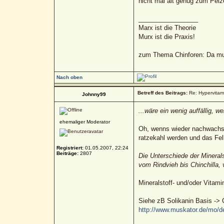
nicht mal alt genug zum Pelze
_________________
Marx ist die Theorie
Murx ist die Praxis!
zum Thema Chinforen: Da mua
Nach oben
Betreff des Beitrags:
Re: Hypervitami
Johnny99
...wäre ein wenig auffällig, 
ehemaliger Moderator
Oh, wenns wieder nachwachsen
ratzekahl werden und das Fel
Registriert:
01.05.2007, 22:24
Beiträge:
2807
Die Unterschiede der Mineral
vom Rindvieh bis Chinchilla, 
Mineralstoff- und/oder Vitam
Siehe zB Solikanin Basis -> C
http://www.muskator.de/mo/de/