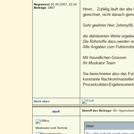
Registriert:
01.05.2007, 22:24
Beiträge:
2807
Hmm... Zufällig läuft der alt
gerechnet, nicht danach gem
Sehr geehrter Herr Johnny99,
die deklarierten Werte ergeb
Die Rohstoffe dazu werden r
Alle Angaben zum Futtermittel
Mit freundlichen Grüssen
Ihr Muskator Team
Sie berechneten also das Futt
konstante Nachkommastellen,
Prozentzahlen-Ergebnisorient
Nach oben
Betreff des Beitrags:
Re: Hypervitami
davX
Zitat:
Moderator und Technik
Es gibt jedoch noch eine a