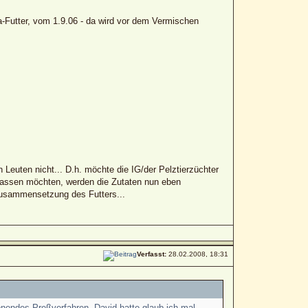
la-Futter, vom 1.9.06 - da wird vor dem Vermischen
Leuten nicht... D.h. möchte die IG/der Pelztierzüchter
lassen möchten, werden die Zutaten nun eben
 Zusammensetzung des Futters...
Verfasst:
28.02.2008, 18:31
onendes Preßverfahren, David hatte glaub ich mal