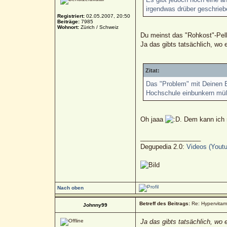
irgendwas drüber geschrieb
Registriert:
02.05.2007, 20:50
Beiträge:
7985
Wohnort:
Zürich / Schweiz
Du meinst das "Rohkost"-Pel
Ja das gibts tatsächlich, wo 
Zitat:
Das "Problem" mit Deinen Be
Hochschule einbunkern müßt
Oh jaaa
. Dem kann ich n
_________________
Degupedia 2.0:
Videos (Youtu
Nach oben
Betreff des Beitrags:
Re: Hypervitami
Johnny99
Ja das gibts tatsächlich, wo 