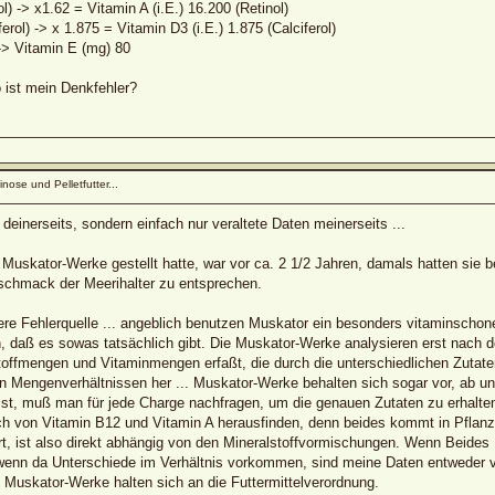
ol) -> x1.62 = Vitamin A (i.E.) 16.200 (Retinol)
erol) -> x 1.875 = Vitamin D3 (i.E.) 1.875 (Calciferol)
-> Vitamin E (mg) 80
 ist mein Denkfehler?
nose und Pelletfutter...
 deinerseits, sondern einfach nur veraltete Daten meinerseits ...
an Muskator-Werke gestellt hatte, war vor ca. 2 1/2 Jahren, damals hatten si
hmack der Meerihalter zu entsprechen.
ere Fehlerquelle ... angeblich benutzen Muskator ein besonders vitaminschon
, daß es sowas tatsächlich gibt. Die Muskator-Werke analysieren erst nach de
toffmengen und Vitaminmengen erfaßt, die durch die unterschiedlichen Zuta
n Mengenverhältnissen her ... Muskator-Werke behalten sich sogar vor, ab 
n ist, muß man für jede Charge nachfragen, um die genauen Zutaten zu erhalte
 von Vitamin B12 und Vitamin A herausfinden, denn beides kommt in Pflanze
t, ist also direkt abhängig von den Mineralstoffvormischungen. Wenn Beides 1
, wenn da Unterschiede im Verhältnis vorkommen, sind meine Daten entweder v
 Muskator-Werke halten sich an die Futtermittelverordnung.