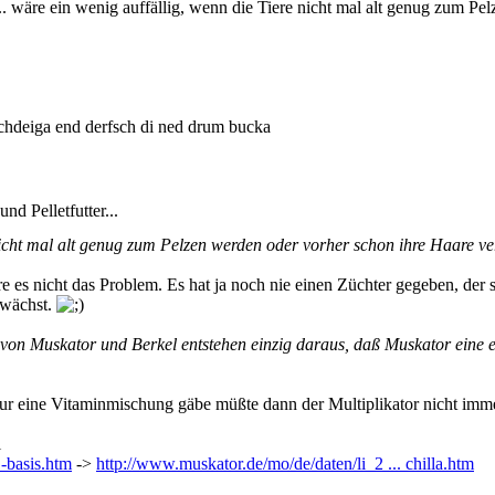
 wäre ein wenig auffällig, wenn die Tiere nicht mal alt genug zum Pelz
hdeiga end derfsch di ned drum bucka
d Pelletfutter...
nicht mal alt genug zum Pelzen werden oder vorher schon ihre Haare verl
s nicht das Problem. Es hat ja noch nie einen Züchter gegeben, der se
hwächst.
von Muskator und Berkel entstehen einzig daraus, daß Muskator eine ei
ur eine Vitaminmischung gäbe müßte dann der Multiplikator nicht imme
l
 -basis.htm
->
http://www.muskator.de/mo/de/daten/li_2 ... chilla.htm