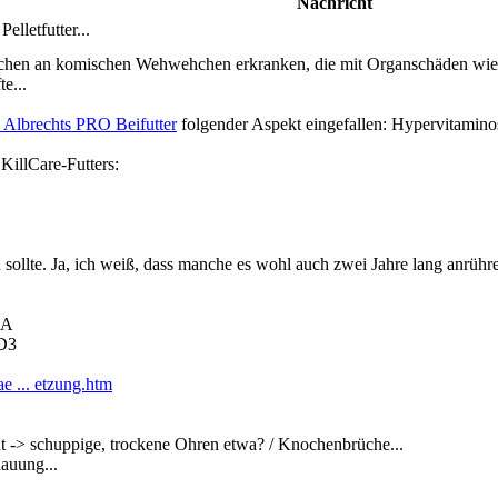
Nachricht
lletfutter...
chen an komischen Wehwehchen erkranken, die mit Organschäden wie Ni
e...
 Albrechts PRO Beifutter
folgender Aspekt eingefallen: Hypervitamino
KillCare-Futters:
sollte. Ja, ich weiß, dass manche es wohl auch zwei Jahre lang anrühr
 A
 D3
ae ... etzung.htm
t -> schuppige, trockene Ohren etwa? / Knochenbrüche...
dauung...