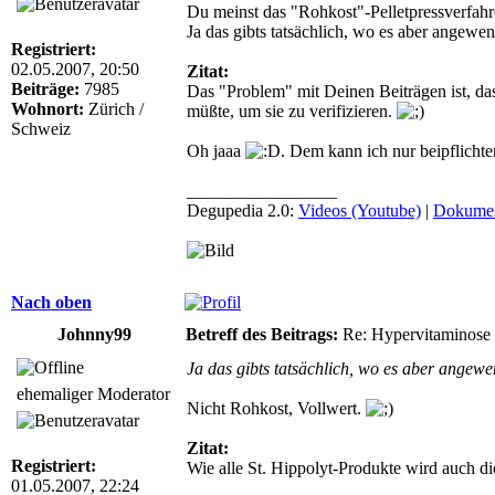
Du meinst das "Rohkost"-Pelletpressverfah
Ja das gibts tatsächlich, wo es aber angewe
Registriert:
02.05.2007, 20:50
Zitat:
Beiträge:
7985
Das "Problem" mit Deinen Beiträgen ist, da
Wohnort:
Zürich /
müßte, um sie zu verifizieren.
Schweiz
Oh jaaa
. Dem kann ich nur beipflichte
_________________
Degupedia 2.0:
Videos (Youtube)
|
Dokumen
Nach oben
Johnny99
Betreff des Beitrags:
Re: Hypervitaminose un
Ja das gibts tatsächlich, wo es aber angewe
ehemaliger Moderator
Nicht Rohkost, Vollwert.
Zitat:
Registriert:
Wie alle St. Hippolyt-Produkte wird auch die
01.05.2007, 22:24