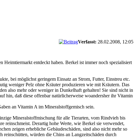
Verfasst:
28.02.2008, 12:05
en Heimtiermarkt entdeckt haben. Berkel ist immer noch spezialisiert
kte, bei möglichst geringem Einsatz an Strom, Futter, Einstreu etc.
deutig weniger Pelz ohne Kräuter produzieren wie mit Kräutern. Das
rden also mehr oder weniger in Dunkelhaft gehalten! Sie sind nicht in
uf hin, daß diese offenbar natürlicherweise woandersher ihr Vitamin
 Gaben an Vitamin A im Mineralstoffgemisch sein.
nzige Mineralstoffmischung für alle Tierarten, vom Rindvieh bis
e reinschmeist. Derartig hohe Werte, wie Berkel sie verwendet,
inchen zeigen erhebliche Gebäudeschäden, sind also nicht mehr so
sch reinschütten, würden die Chins an Langzeitschäden durch