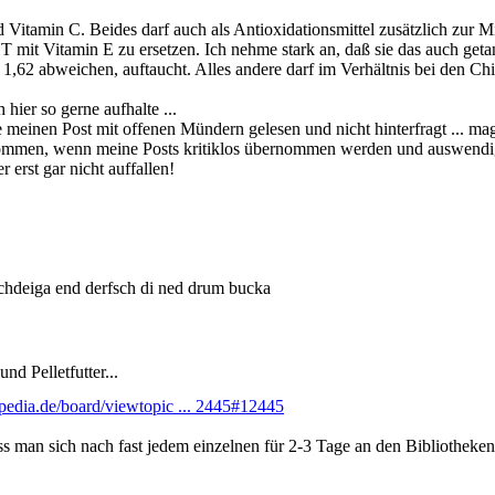
d Vitamin C. Beides darf auch als Antioxidationsmittel zusätzlich zur
T mit Vitamin E zu ersetzen. Ich nehme stark an, daß sie das auch get
1,62 abweichen, auftaucht. Alles andere darf im Verhältnis bei den Chinpe
hier so gerne aufhalte ...
e meinen Post mit offenen Mündern gelesen und nicht hinterfragt ... m
kommen, wenn meine Posts kritiklos übernommen werden und auswendig
r erst gar nicht auffallen!
hdeiga end derfsch di ned drum bucka
d Pelletfutter...
pedia.de/board/viewtopic ... 2445#12445
ss man sich nach fast jedem einzelnen für 2-3 Tage an den Bibliotheke