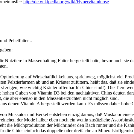
ometransfer:
http://de.wikipedia.org/wiki/Hypervitaminose
d Pelletfutter...
ngaben:
r Nutztiere in Massenhaltung Futter hergestellt hatte, bevor auch sie d
hten.
Optimierung auf Wirtschaftlichkeit aus, sprichweg, möglichst viel Produ
ten Pelztierfarmen ab und an Kräuter zufüttern, heißt das, daß sie ein
rst zeigen, wie wichtig Kräuter offenbar für Chins sind!). Die Tiere we
die hohen Gaben von Vitamin D3 bei den nachtaktiven Chins deuten dara
, die aber ebenso in den Massentierzuchten nicht möglich sind.
de, aus denen Vitamin A hergestellt werden kann. Es müssen daher hohe
von Muskator und Berkel entstehen einzig daraus, daß Muskator eine ei
einchen der Mode halber eben noch ein wenig zusätzliche Ascorbinsäur
geht die Milchproduktion der Milchrinder den Bach runter und die Kan
für die Chins einfach das doppelte oder dreifache an Mineralstoffgemi