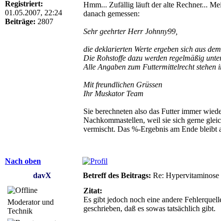
Registriert:
Hmm... Zufällig läuft der alte Rechner... M
01.05.2007, 22:24
danach gemessen:
Beiträge:
2807
Sehr geehrter Herr Johnny99,
die deklarierten Werte ergeben sich aus dem
Die Rohstoffe dazu werden regelmäßig unte
Alle Angaben zum Futtermittelrecht stehen i
Mit freundlichen Grüssen
Ihr Muskator Team
Sie berechneten also das Futter immer wiede
Nachkommastellen, weil sie sich gerne glei
vermischt. Das %-Ergebnis am Ende bleibt al
Nach oben
davX
Betreff des Beitrags:
Re: Hypervitaminose un
Zitat:
Es gibt jedoch noch eine andere Fehlerquel
Moderator und
geschrieben, daß es sowas tatsächlich gibt.
Technik