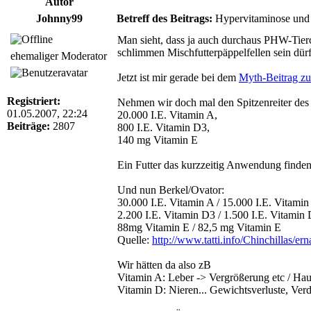
Autor
Johnny99
Betreff des Beitrags:
Hypervitaminose und Pe
Man sieht, dass ja auch durchaus PHW-Tier
schlimmen Mischfutterpäppelfellen sein dürft
ehemaliger Moderator
Jetzt ist mir gerade bei dem
Myth-Beitrag zu
Registriert:
Nehmen wir doch mal den Spitzenreiter des 
01.05.2007, 22:24
20.000 I.E. Vitamin A,
Beiträge:
2807
800 I.E. Vitamin D3,
140 mg Vitamin E
Ein Futter das kurzzeitig Anwendung finden 
Und nun Berkel/Ovator:
30.000 I.E. Vitamin A / 15.000 I.E. Vitamin
2.200 I.E. Vitamin D3 / 1.500 I.E. Vitamin
88mg Vitamin E / 82,5 mg Vitamin E
Quelle:
http://www.tatti.info/Chinchillas/ern
Wir hätten da also zB
Vitamin A: Leber -> Vergrößerung etc / Hau
Vitamin D: Nieren... Gewichtsverluste, Ver