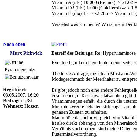
Vitamin A (i.E.) 10.000 (Retinol) -> x1.62 =
Vitamin D3 (i.E.) 1.000 (Calciferol) -> x 1.
Vitamin E (mg) 35 -> x2.286 -> Vitamin E 
Verstehst was ich meine? Wo ist mein Denk
Nach oben
Murx Pickwick
Betreff des Beitrags:
Re: Hypervitaminose un
Eventuell gar kein Denkfehler deinerseits, so
Pyramidenspitze
'Die letzte Anfrage, die ich an Muskator-We
Modegeschmack der Meerihalter zu entspre
Registriert:
Es gibt jedoch noch eine andere Fehlerquel
08.05.2007, 16:20
geschrieben, daß es sowas tatsächlich gibt.
Beiträge:
5781
Vitaminmengen erfaßt, die durch die unters
Wohnort:
Hessen
Muskator-Werke behalten sich sogar vor, ab
genauen Zutaten zu erhalten.
Man müßte das beim Vergleich von Vitamin 
ist also direkt abhängig von den Mineralsto
Verhältnis vorkommen, sind meine Daten ent
Futtermittelverordnung.