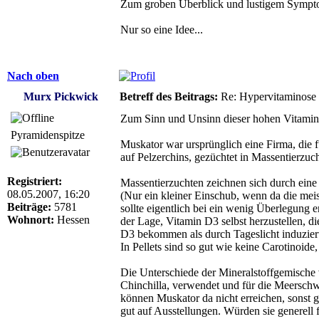
Zum groben Überblick und lustigem Sympt
Nur so eine Idee...
Nach oben
Murx Pickwick
Betreff des Beitrags:
Re: Hypervitaminose un
Zum Sinn und Unsinn dieser hohen Vitami
Pyramidenspitze
Muskator war ursprünglich eine Firma, die fü
auf Pelzerchins, gezüchtet in Massentierzuc
Registriert:
Massentierzuchten zeichnen sich durch eine 
08.05.2007, 16:20
(Nur ein kleiner Einschub, wenn da die meis
Beiträge:
5781
sollte eigentlich bei ein wenig Überlegung e
Wohnort:
Hessen
der Lage, Vitamin D3 selbst herzustellen, 
D3 bekommen als durch Tageslicht induziert
In Pellets sind so gut wie keine Carotinoi
Die Unterschiede der Mineralstoffgemische 
Chinchilla, verwendet und für die Meerschw
können Muskator da nicht erreichen, sonst 
gut auf Ausstellungen. Würden sie generell 