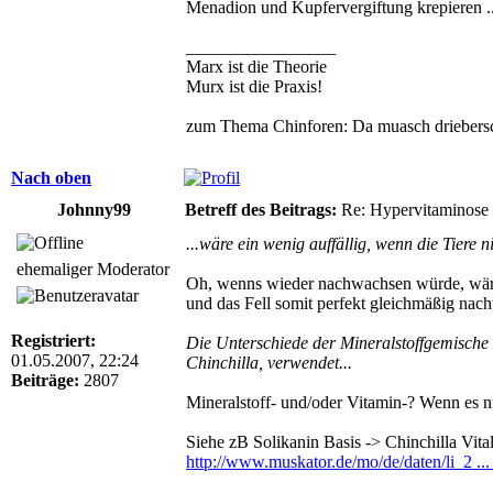
Menadion und Kupfervergiftung krepieren ...
_________________
Marx ist die Theorie
Murx ist die Praxis!
zum Thema Chinforen: Da muasch driebersc
Nach oben
Johnny99
Betreff des Beitrags:
Re: Hypervitaminose un
...wäre ein wenig auffällig, wenn die Tiere 
ehemaliger Moderator
Oh, wenns wieder nachwachsen würde, wäre e
und das Fell somit perfekt gleichmäßig nac
Registriert:
Die Unterschiede der Mineralstoffgemische 
01.05.2007, 22:24
Chinchilla, verwendet...
Beiträge:
2807
Mineralstoff- und/oder Vitamin-? Wenn es n
Siehe zB Solikanin Basis -> Chinchilla Vita
http://www.muskator.de/mo/de/daten/li_2 ...