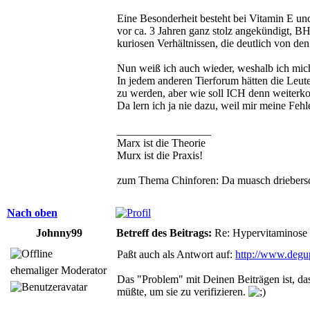
Eine Besonderheit besteht bei Vitamin E un
vor ca. 3 Jahren ganz stolz angekündigt, BH
kuriosen Verhältnissen, die deutlich von den 
Nun weiß ich auch wieder, weshalb ich mich 
In jedem anderen Tierforum hätten die Leut
zu werden, aber wie soll ICH denn weiter
Da lern ich ja nie dazu, weil mir meine Fehle
_________________
Marx ist die Theorie
Murx ist die Praxis!
zum Thema Chinforen: Da muasch driebersc
Nach oben
Johnny99
Betreff des Beitrags:
Re: Hypervitaminose un
Paßt auch als Antwort auf:
http://www.degu
ehemaliger Moderator
Das "Problem" mit Deinen Beiträgen ist, da
müßte, um sie zu verifizieren.