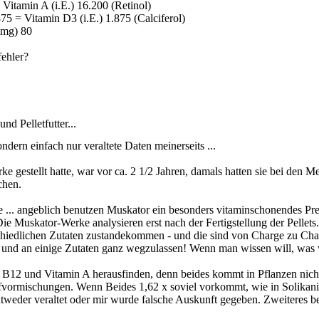
 Vitamin A (i.E.) 16.200 (Retinol)
875 = Vitamin D3 (i.E.) 1.875 (Calciferol)
(mg) 80
fehler?
d Pelletfutter...
ndern einfach nur veraltete Daten meinerseits ...
rke gestellt hatte, war vor ca. 2 1/2 Jahren, damals hatten sie bei d
chen.
le ... angeblich benutzen Muskator ein besonders vitaminschonendes Pr
 Die Muskator-Werke analysieren erst nach der Fertigstellung der Pell
chiedlichen Zutaten zustandekommen - und die sind von Charge zu Char
 und an einige Zutaten ganz wegzulassen! Wenn man wissen will, was w
B12 und Vitamin A herausfinden, denn beides kommt in Pflanzen nicht
ffvormischungen. Wenn Beides 1,62 x soviel vorkommt, wie in Solikanin 
weder veraltet oder mir wurde falsche Auskunft gegeben. Zweiteres be