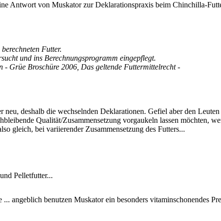
eine Antwort von Muskator zur Deklarationspraxis beim Chinchilla-Futt
 berechneten Futter.
rsucht und ins Berechnungsprogramm eingepflegt.
n - Grüe Broschüre 2006, Das geltende Futtermittelrecht -
r neu, deshalb die wechselnden Deklarationen. Gefiel aber den Leuten n
chbleibende Qualität/Zusammensetzung vorgaukeln lassen möchten, wer
so gleich, bei variierender Zusammensetzung des Futters...
d Pelletfutter...
le ... angeblich benutzen Muskator ein besonders vitaminschonendes Pr