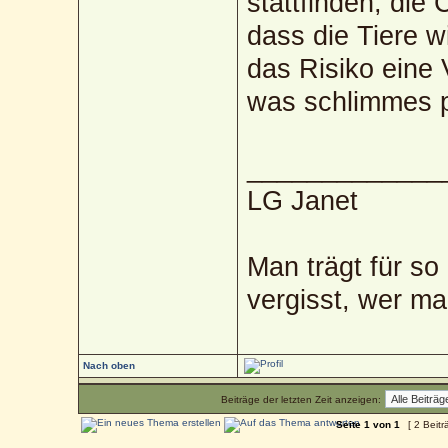
stattfinden, die
dass die Tiere 
das Risiko eine
was schlimmes p
_____________
LG Janet
Man trägt für so
vergisst, wer ma
Nach oben
Beiträge der letzten Zeit anzeigen:
Seite
1
von
1
[ 2 Beitr