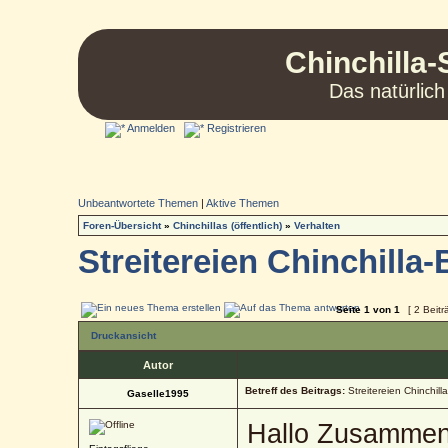
Chinchilla-
Das natürlich
Anmelden
Registrieren
Unbeantwortete Themen
|
Aktive Themen
Foren-Übersicht
»
Chinchillas (öffentlich)
»
Verhalten
Streitereien Chinchill
Seite
1
von
1
[ 2 Beitr
Druckansicht
Autor
Betreff des Beitrags:
Streitereien Chinchil
Gaselle1995
Hallo Zusammen