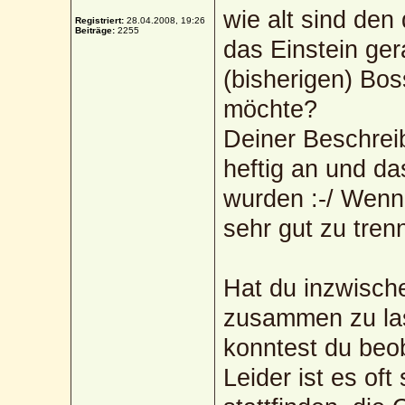
wie alt sind den
Registriert:
28.04.2008, 19:26
Beiträge:
2255
das Einstein ger
(bisherigen) Bo
möchte?
Deiner Beschreib
heftig an und d
wurden :-/ Wenn d
sehr gut zu tre
Hat du inzwische
zusammen zu las
konntest du beo
Leider ist es of