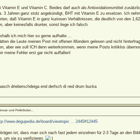
i Vitamin E und Vitamin C. Beides darf auch als Antioxidationsmittel zusätzl
. 3 Jahren ganz stolz angekündigt, BHT mit Vitamin E zu ersetzen. Ich nehm
en, daß Vitamin E in ganz kuriosen Verhältnissen, die deutlich von den 1,62 
n, aber keinesfalls drunter, sonst liege ich falsch.
halb ich mich hier so gerne aufhalte ...
ätten die Leute meinen Post mit offenen Mündern gelesen und nicht hinterfr
en, aber wie soll ICH denn weiterkommen, wenn meine Posts kritiklos übern
ir meine Fehler erst gar nicht auffallen!
sch drieberschdeiga end derfsch di ned drum bucka
nose und Pelletfutter...
tp://www.degupedia.de/board/viewtopic ... 2445#12445
trägen ist, dass man sich nach fast jedem einzelnen für 2-3 Tage an den Bibl
 um sie zu verifizieren.