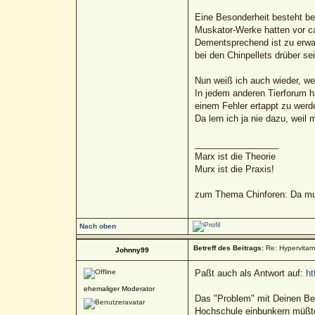
Eine Besonderheit besteht be
Muskator-Werke hatten vor ca
Dementsprechend ist zu erwart
bei den Chinpellets drüber sei
Nun weiß ich auch wieder, wes
In jedem anderen Tierforum h
einem Fehler ertappt zu werd
Da lern ich ja nie dazu, weil m
_________________
Marx ist die Theorie
Murx ist die Praxis!
zum Thema Chinforen: Da mua
Nach oben
Betreff des Beitrags:
Re: Hypervitami
Johnny99
Paßt auch als Antwort auf:
ht
ehemaliger Moderator
Das "Problem" mit Deinen Bei
Hochschule einbunkern müßte,