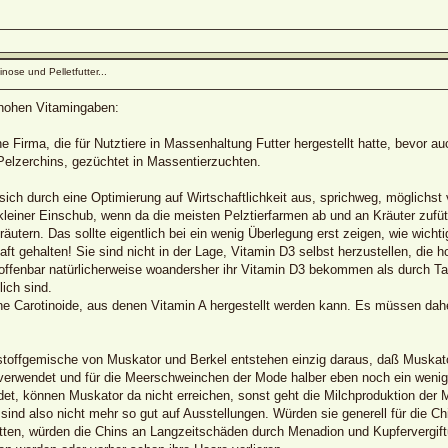
nose und Pelletfutter...
hohen Vitamingaben:
e Firma, die für Nutztiere in Massenhaltung Futter hergestellt hatte, bevor a
 Pelzerchins, gezüchtet in Massentierzuchten.
ich durch eine Optimierung auf Wirtschaftlichkeit aus, sprichweg, möglichst 
n kleiner Einschub, wenn da die meisten Pelztierfarmen ab und an Kräuter zufüt
äutern. Das sollte eigentlich bei ein wenig Überlegung erst zeigen, wie wichti
ft gehalten! Sie sind nicht in der Lage, Vitamin D3 selbst herzustellen, di
offenbar natürlicherweise woandersher ihr Vitamin D3 bekommen als durch Tag
ich sind.
eine Carotinoide, aus denen Vitamin A hergestellt werden kann. Es müssen da
stoffgemische von Muskator und Berkel entstehen einzig daraus, daß Muskator 
 verwendet und für die Meerschweinchen der Mode halber eben noch ein wenig 
det, können Muskator da nicht erreichen, sonst geht die Milchproduktion der 
nd also nicht mehr so gut auf Ausstellungen. Würden sie generell für die Ch
ten, würden die Chins an Langzeitschäden durch Menadion und Kupfervergiftung