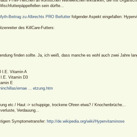
chaus PHW-Tierchen an komischen Wehwehchen erkranken, die mit Organschäd
ischfutterpäppelfellen sein dürfte...
Myth-Beitrag zu Albrechts PRO Beifutter
folgender Aspekt eingefallen: Hyperv
zenreiter des KillCare-Futters:
wendung finden sollte. Ja, ich weiß, dass manche es wohl auch zwei Jahre lan
0 I.E. Vitamin A
 I.E. Vitamin D3
tamin E
Chinchillas/ernae ... etzung.htm
rung etc / Haut -> schuppige, trockene Ohren etwa? / Knochenbrüche...
verluste, Verdauung...
ustigem Symptometransfer:
http://de.wikipedia.org/wiki/Hypervitaminose