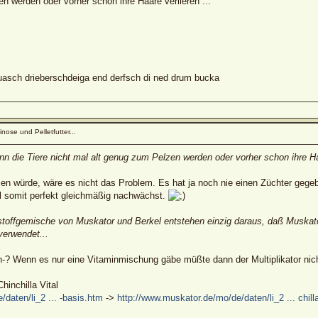
n werden oder vorher schon ihre Haare verlieren ...
sch drieberschdeiga end derfsch di ned drum bucka
nose und Pelletfutter...
wenn die Tiere nicht mal alt genug zum Pelzen werden oder vorher schon ihre Haa
 würde, wäre es nicht das Problem. Es hat ja noch nie einen Züchter gegeben
l somit perfekt gleichmäßig nachwächst.
stoffgemische von Muskator und Berkel entstehen einzig daraus, daß Muskator 
verwendet...
in-? Wenn es nur eine Vitaminmischung gäbe müßte dann der Multiplikator nic
hinchilla Vital
daten/li_2 ... -basis.htm
->
http://www.muskator.de/mo/de/daten/li_2 ... chill