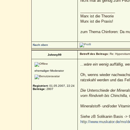
nicht mal alt genug zum Pelze
_________________
Marx ist die Theorie
Murx ist die Praxis!
zum Thema Chinforen: Da mua
Nach oben
Betreff des Beitrags:
Re: Hypervitami
Johnny99
...wäre ein wenig auffällig, 
ehemaliger Moderator
Oh, wenns wieder nachwachsen
ratzekahl werden und das Fel
Registriert:
01.05.2007, 22:24
Beiträge:
2807
Die Unterschiede der Mineral
vom Rindvieh bis Chinchilla, 
Mineralstoff- und/oder Vitam
Siehe zB Solikanin Basis -> C
http://www.muskator.de/mo/de/