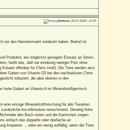
Verfasst:
28.02.2008, 12:05
uch sie den Heimtiermarkt entdeckt haben. Berkel ist
viel Produkte, bei möglichst geringem Einsatz an Strom,
tern, heißt das, daß sie eindeutig weniger Pelz ohne
g Kräuter offenbar für Chins sind!). Die Tiere werden also
e hohen Gaben von Vitamin D3 bei den nachtaktiven Chins
eslicht induziert, die aber ebenso in den
her hohe Gaben an Vitamin A im Mineralstoffgemisch
eine einzige Mineralstoffmischung für alle Tierarten,
zusätzliche Ascorbinsäure reinschmeist. Derartig hohe
Milchrinder den Bach runter und die Kaninchen zeigen
ins einfach das doppelte oder dreifache an
 krepieren ... wäre ein wenig auffällig, wenn die Tiere