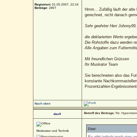
Registriert:
01.05.2007, 22:24
Beiträge:
2807
Hmm... Zufällig läuft der alt
gerechnet, nicht danach gem
Sehr geehrter Herr Johnny99,
die deklarierten Werte ergeb
Die Rohstoffe dazu werden r
Alle Angaben zum Futtermittel
Mit freundlichen Grüssen
Ihr Muskator Team
Sie berechneten also das Futt
konstante Nachkommastellen,
Prozentzahlen-Ergebnisorient
Nach oben
Betreff des Beitrags:
Re: Hypervitami
davX
Zitat:
Moderator und Technik
Es gibt jedoch noch eine a