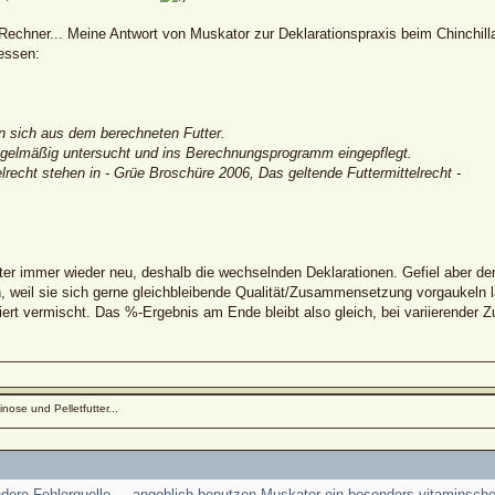
e Rechner... Meine Antwort von Muskator zur Deklarationspraxis beim Chinchil
essen:
en sich aus dem berechneten Futter.
egelmäßig untersucht und ins Berechnungsprogramm eingepflegt.
recht stehen in - Grüe Broschüre 2006, Das geltende Futtermittelrecht -
er immer wieder neu, deshalb die wechselnden Deklarationen. Gefiel aber den 
 weil sie sich gerne gleichbleibende Qualität/Zusammensetzung vorgaukeln 
iert vermischt. Das %-Ergebnis am Ende bleibt also gleich, bei variierender
nose und Pelletfutter...
ndere Fehlerquelle ... angeblich benutzen Muskator ein besonders vitaminsch