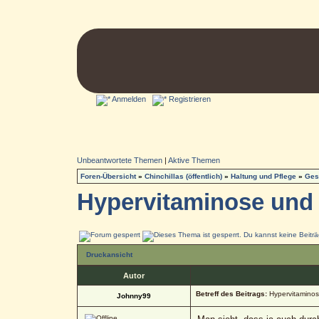
Anmelden
Registrieren
Unbeantwortete Themen
|
Aktive Themen
Foren-Übersicht
»
Chinchillas (öffentlich)
»
Haltung und Pflege
»
Ges
Hypervitaminose und Pe
Druckansicht
Autor
Betreff des Beitrags:
Hypervitaminose
Johnny99