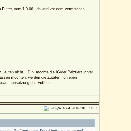
la-Futter, vom 1.9.06 - da wird vor dem Vermischen
Leuten nicht... D.h. möchte die IG/der Pelztierzüchter
lassen möchten, werden die Zutaten nun eben
 Zusammensetzung des Futters...
Verfasst:
28.02.2008, 18:31
onendes Preßverfahren, David hatte glaub ich mal