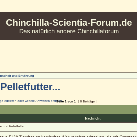
Chinchilla-Scientia-Forum.de
Das natürlich andere Chinchillaforum
undheit und Ernährung
lletfutter...
Seite
1
von
1
[ 8 Beiträge ]
Nachricht
 und Pelletfutter...