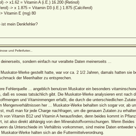
ol) -> x1.62 = Vitamin A (i.E.) 16.200 (Retinol)
erol) -> x 1.875 = Vitamin D3 (i.E.) 1.875 (Calciferol)
-> Vitamin E (mg) 80
 ist mein Denkfehler?
nose und Pelletfutter...
 deinerseits, sondern einfach nur veraltete Daten meinerseits ...
an Muskator-Werke gestellt hatte, war vor ca. 2 1/2 Jahren, damals hatten si
hmack der Meerihalter zu entsprechen.
ere Fehlerquelle ... angeblich benutzen Muskator ein besonders vitaminschon
, daß es sowas tatsächlich gibt. Die Muskator-Werke analysieren erst nach de
toffmengen und Vitaminmengen erfaßt, die durch die unterschiedlichen Zuta
n Mengenverhältnissen her ... Muskator-Werke behalten sich sogar vor, ab 
n ist, muß man für jede Charge nachfragen, um die genauen Zutaten zu erhalte
 von Vitamin B12 und Vitamin A herausfinden, denn beides kommt in Pflanze
t, ist also direkt abhängig von den Mineralstoffvormischungen. Wenn Beides 1
, wenn da Unterschiede im Verhältnis vorkommen, sind meine Daten entweder v
 Muskator-Werke halten sich an die Futtermittelverordnung.