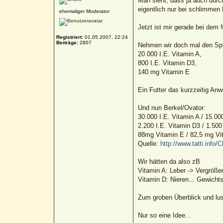
Man sieht, dass ja auch dur
eigentlich nur bei schlimmen M
ehemaliger Moderator
Jetzt ist mir gerade bei dem
Registriert:
01.05.2007, 22:24
Beiträge:
2807
Nehmen wir doch mal den Spit
20.000 I.E. Vitamin A,
800 I.E. Vitamin D3,
140 mg Vitamin E
Ein Futter das kurzzeitig An
Und nun Berkel/Ovator:
30.000 I.E. Vitamin A / 15.00
2.200 I.E. Vitamin D3 / 1.500
88mg Vitamin E / 82,5 mg Vi
Quelle:
http://www.tatti.info/
Wir hätten da also zB
Vitamin A: Leber -> Vergröße
Vitamin D: Nieren... Gewichts
Zum groben Überblick und l
Nur so eine Idee...