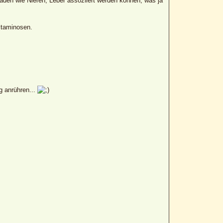
en wie Nieren, Leber assoziiert werden können, was ja
itaminosen.
g anrühren...