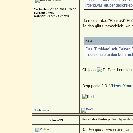
irgendwas drüber geschrieb
Registriert:
02.05.2007, 20:50
Beiträge:
7985
Wohnort:
Zürich / Schweiz
Du meinst das "Rohkost"-Pel
Ja das gibts tatsächlich, wo 
Zitat:
Das "Problem" mit Deinen Be
Hochschule einbunkern müßt
Oh jaaa
. Dem kann ich n
_________________
Degupedia 2.0:
Videos (Youtu
Nach oben
Betreff des Beitrags:
Re: Hypervitami
Johnny99
Ja das gibts tatsächlich, wo 