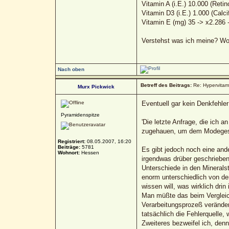
Vitamin A (i.E.) 10.000 (Retin
Vitamin D3 (i.E.) 1.000 (Calcif
Vitamin E (mg) 35 -> x2.286 
Verstehst was ich meine? Wo
Nach oben
Betreff des Beitrags:
Re: Hypervitami
Murx Pickwick
Eventuell gar kein Denkfehler
Pyramidenspitze
'Die letzte Anfrage, die ich 
zugehauen, um dem Modegesc
Registriert:
08.05.2007, 16:20
Beiträge:
5781
Es gibt jedoch noch eine and
Wohnort:
Hessen
irgendwas drüber geschrieben
Unterschiede in den Minerals
enorm unterschiedlich von de
wissen will, was wirklich dri
Man müßte das beim Vergleich
Verarbeitungsprozeß veränder
tatsächlich die Fehlerquelle
Zweiteres bezweifel ich, denn