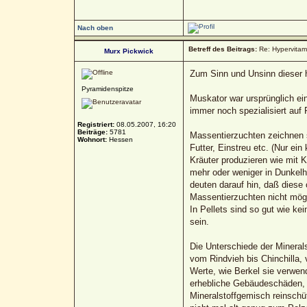
Nach oben
Betreff des Beitrags:
Re: Hypervitami
Murx Pickwick
Zum Sinn und Unsinn dieser 
Pyramidenspitze
Muskator war ursprünglich ein
immer noch spezialisiert auf
Registriert:
08.05.2007, 16:20
Beiträge:
5781
Massentierzuchten zeichnen s
Wohnort:
Hessen
Futter, Einstreu etc. (Nur ei
Kräuter produzieren wie mit Kr
mehr oder weniger in Dunkelha
deuten darauf hin, daß diese 
Massentierzuchten nicht mögl
In Pellets sind so gut wie k
sein.
Die Unterschiede der Mineral
vom Rindvieh bis Chinchilla,
Werte, wie Berkel sie verwen
erhebliche Gebäudeschäden, si
Mineralstoffgemisch reinschüt