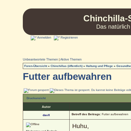
Chinchilla-
Das natürlich
Anmelden
Registrieren
Unbeantwortete Themen
|
Aktive Themen
Foren-Übersicht
»
Chinchillas (öffentlich)
»
Haltung und Pflege
»
Gesundhei
Futter aufbewahren
Druckansicht
Autor
Betreff des Beitrags:
Futter aufbewahren
davX
Huhu,