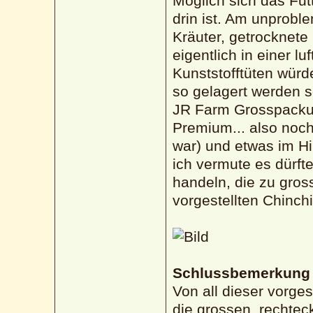
Möglich sich das Fu
drin ist. Am unprob
Kräuter, getrocknete
eigentlich in einer l
Kunststofftüten würd
so gelagert werden s
JR Farm Grosspackun
Premium... also noch
war) und etwas im H
ich vermute es dürf
handeln, die zu gros
vorgestellten Chinch
Schlussbemerkung
Von all dieser vorge
die grossen, rechtec