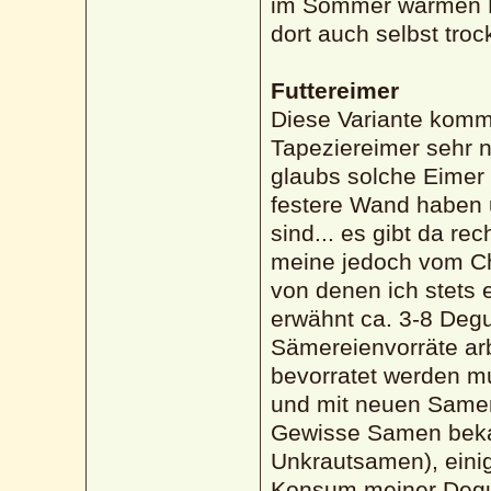
im Sommer warmen D
dort auch selbst troc
Futtereimer
Diese Variante kommt
Tapeziereimer sehr 
glaubs solche Eimer 
festere Wand haben 
sind... es gibt da re
meine jedoch vom Ch
von denen ich stets 
erwähnt ca. 3-8 Degu
Sämereienvorräte arbe
bevorratet werden m
und mit neuen Samenv
Gewisse Samen bekam
Unkrautsamen), eini
Konsum meiner Degus 