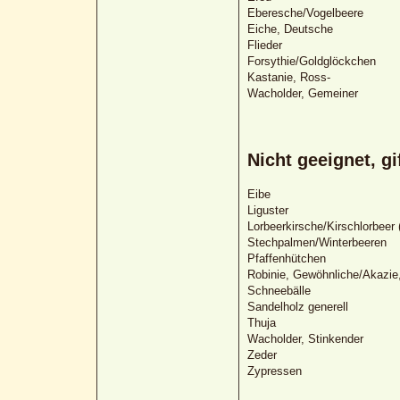
Eberesche/Vogelbeere
Eiche, Deutsche
Flieder
Forsythie/Goldglöckchen
Kastanie, Ross-
Wacholder, Gemeiner
Nicht geeignet, gif
Eibe
Liguster
Lorbeerkirsche/Kirschlorbeer
Stechpalmen/Winterbeeren
Pfaffenhütchen
Robinie, Gewöhnliche/Akazie
Schneebälle
Sandelholz generell
Thuja
Wacholder, Stinkender
Zeder
Zypressen