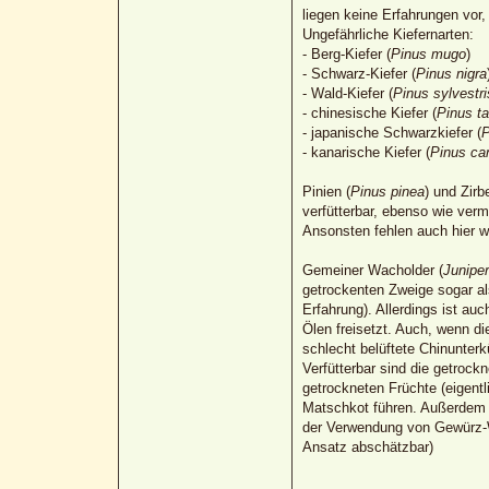
liegen keine Erfahrungen vor
Ungefährliche Kiefernarten:
- Berg-Kiefer (
Pinus mugo
)
- Schwarz-Kiefer (
Pinus nigra
- Wald-Kiefer (
Pinus sylvestri
- chinesische Kiefer (
Pinus ta
- japanische Schwarzkiefer (
P
- kanarische Kiefer (
Pinus ca
Pinien (
Pinus pinea
) und Zirbe
verfütterbar, ebenso wie verm
Ansonsten fehlen auch hier w
Gemeiner Wacholder (
Junipe
getrockenten Zweige sogar al
Erfahrung). Allerdings ist au
Ölen freisetzt. Auch, wenn di
schlecht belüftete Chinunterk
Verfütterbar sind die getrock
getrockneten Früchte (eigentl
Matschkot führen. Außerdem 
der Verwendung von Gewürz-Wa
Ansatz abschätzbar)
_________________