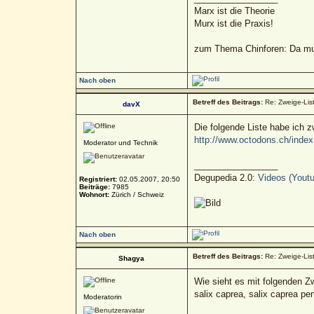
Marx ist die Theorie
Murx ist die Praxis!
zum Thema Chinforen: Da mua
Nach oben
Betreff des Beitrags:
Re: Zweige-List
davX
Die folgende Liste habe ich z
http://www.octodons.ch/inde
Moderator und Technik
_________________
Degupedia 2.0:
Videos (Youtu
Registriert:
02.05.2007, 20:50
Beiträge:
7985
Wohnort:
Zürich / Schweiz
Nach oben
Betreff des Beitrags:
Re: Zweige-List
Shagya
Wie sieht es mit folgenden Z
salix caprea, salix caprea pe
Moderatorin