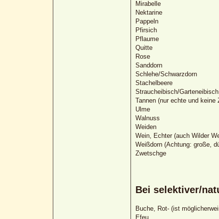
Mirabelle
Nektarine
Pappeln
Pfirsich
Pflaume
Quitte
Rose
Sanddorn
Schlehe/Schwarzdorn
Stachelbeere
Straucheibisch/Garteneibisch
Tannen (nur echte und keine Z
Ulme
Walnuss
Weiden
Wein, Echter (auch Wilder We
Weißdorn (Achtung: große, d
Zwetschge
Bei selektiver/na
Buche, Rot- (ist möglicherwe
Efeu