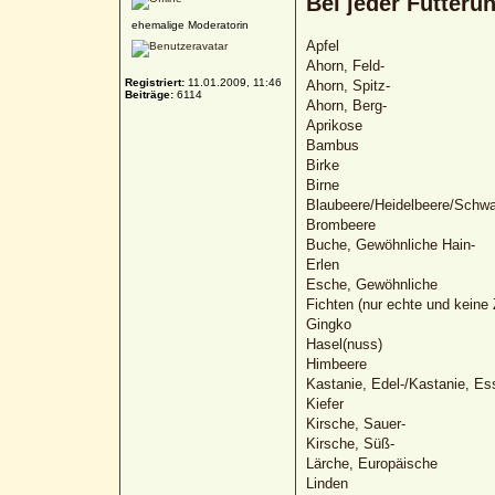
Bei jeder Fütteru
ehemalige Moderatorin
Apfel
Ahorn, Feld-
Registriert:
11.01.2009, 11:46
Ahorn, Spitz-
Beiträge:
6114
Ahorn, Berg-
Aprikose
Bambus
Birke
Birne
Blaubeere/Heidelbeere/Schw
Brombeere
Buche, Gewöhnliche Hain-
Erlen
Esche, Gewöhnliche
Fichten (nur echte und keine 
Gingko
Hasel(nuss)
Himbeere
Kastanie, Edel-/Kastanie, Es
Kiefer
Kirsche, Sauer-
Kirsche, Süß-
Lärche, Europäische
Linden