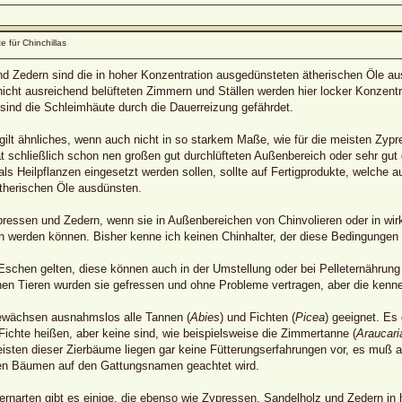
e für Chinchillas
d Zedern sind die in hoher Konzentration ausgedünsteten ätherischen Öle aus
icht ausreichend belüfteten Zimmern und Ställen werden hier locker Konzentra
sind die Schleimhäute durch die Dauerreizung gefährdet.
ilt ähnliches, wenn auch nicht in so starkem Maße, wie für die meisten Zypr
at schließlich schon nen großen gut durchlüfteten Außenbereich oder sehr gut
als Heilpflanzen eingesetzt werden sollen, sollte auf Fertigprodukte, welche
ätherischen Öle ausdünsten.
ressen und Zedern, wenn sie in Außenbereichen von Chinvolieren oder in wirk
werden können. Bisher kenne ich keinen Chinhalter, der diese Bedingungen er
chen gelten, diese können auch in der Umstellung oder bei Pelleternährung ve
en Tieren wurden sie gefressen und ohne Probleme vertragen, aber die kenne
ewächsen ausnahmslos alle Tannen (
Abies
) und Fichten (
Picea
) geeignet. Es
ichte heißen, aber keine sind, wie beispielsweise die Zimmertanne (
Araucari
meisten dieser Zierbäume liegen gar keine Fütterungserfahrungen vor, es muß
en Bäumen auf den Gattungsnamen geachtet wird.
rnarten gibt es einige, die ebenso wie Zypressen, Sandelholz und Zedern in 