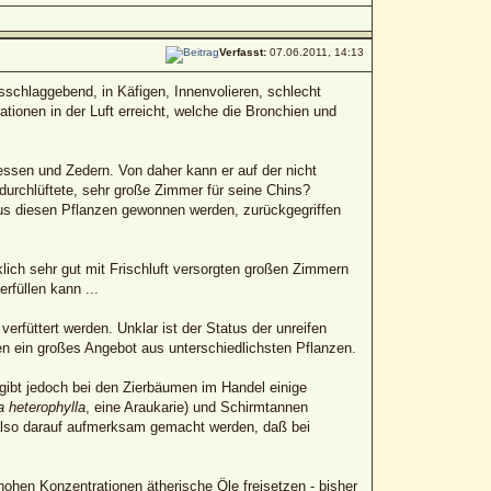
Verfasst:
07.06.2011, 14:13
schlaggebend, in Käfigen, Innenvolieren, schlecht
tionen in der Luft erreicht, welche die Bronchien und
essen und Zedern. Von daher kann er auf der nicht
 durchlüftete, sehr große Zimmer für seine Chins?
 aus diesen Pflanzen gewonnen werden, zurückgegriffen
lich sehr gut mit Frischluft versorgten großen Zimmern
füllen kann ...
rfüttert werden. Unklar ist der Status der unreifen
n ein großes Angebot aus unterschiedlichsten Pflanzen.
 gibt jedoch bei den Zierbäumen im Handel einige
a heterophylla
, eine Araukarie) und Schirmtannen
 also darauf aufmerksam gemacht werden, daß bei
hohen Konzentrationen ätherische Öle freisetzen - bisher