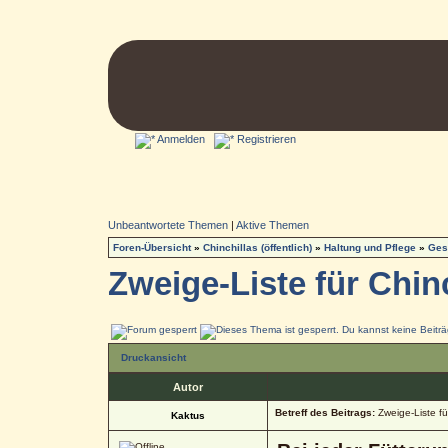
Anmelden
Registrieren
Unbeantwortete Themen
|
Aktive Themen
Foren-Übersicht
»
Chinchillas (öffentlich)
»
Haltung und Pflege
»
Ges
Zweige-Liste für Chin
Druckansicht
Autor
Betreff des Beitrags:
Zweige-Liste für
Kaktus