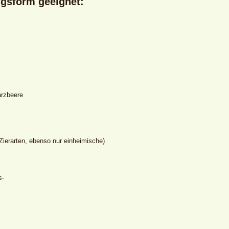
ngsform geeignet:
arzbeere
Zierarten, ebenso nur einheimische)
s-