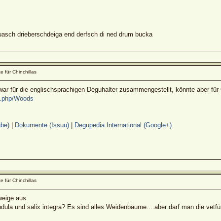
sch drieberschdeiga end derfsch di ned drum bucka
e für Chinchillas
war für die englischsprachigen Deguhalter zusammengestellt, könnte aber für 
x.php/Woods
be)
|
Dokumente (Issuu)
|
Degupedia International (Google+)
e für Chinchillas
weige aus
ndula und salix integra? Es sind alles Weidenbäume....aber darf man die vetfü