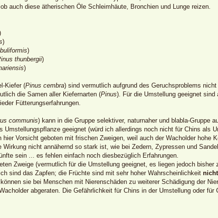
, ob auch diese ätherischen Öle Schleimhäute, Bronchien und Lunge reizen.
)
s
)
buliformis
)
inus thunbergii
)
nariensis
)
l-Kiefer (
Pinus cembra
) sind vermutlich aufgrund des Geruchsproblems nicht
utlich die Samen aller Kiefernarten (
Pinus
). Für die Umstellung geeignet sind
ieder Fütterungserfahrungen.
rus communis
) kann in die Gruppe selektiver, naturnaher und blabla-Gruppe
s Umstellungspflanze geeignet (würd ich allerdings noch nicht für Chins als
ch hier Vorsicht geboten mit frischen Zweigen, weil auch der Wacholder hohe
e Wirkung nicht annähernd so stark ist, wie bei Zedern, Zypressen und Sandel
ünfte sein ... es fehlen einfach noch diesbezüglich Erfahrungen.
neten Zweige (vermutlich für die Umstellung geeignet, es liegen jedoch bisher
ich sind das Zapfen; die Früchte sind mit sehr hoher Wahrscheinlichkeit
nicht
können sie bei Menschen mit Nierenschäden zu weiterer Schädigung der Nier
cholder abgeraten. Die Gefährlichkeit für Chins in der Umstellung oder für C