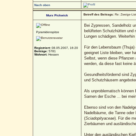
Nach oben
Betreff des Beitrags:
Re: Zweige-List
Murx Pickwick
Bei Zypressen, Sandelholz un
belüfteten Schutzhütten und n
Pyramidenspitze
Lungen schädigen. Weiterhin 
Für den Lebensbaum (Thuja) g
Registriert:
08.05.2007, 16:20
Beiträge:
5781
geeignet Liste bleiben, wer h
Wohnort:
Hessen
Selbst, wenn diese Pflanzen 
werden, da diese fast keine 
Gesundheitsfördernd sind Zyp
und Schutzhäusern angeboten 
Als unproblematisch können Es
Samen der Esche ... bei mein
Ebenso sind von den Nadelg
Nadelbäume, die Tanne oder F
(
Sciadopityaceae
). Für die 
Zierbäumen und ausländisch
Unter den ausländischen Kiefe