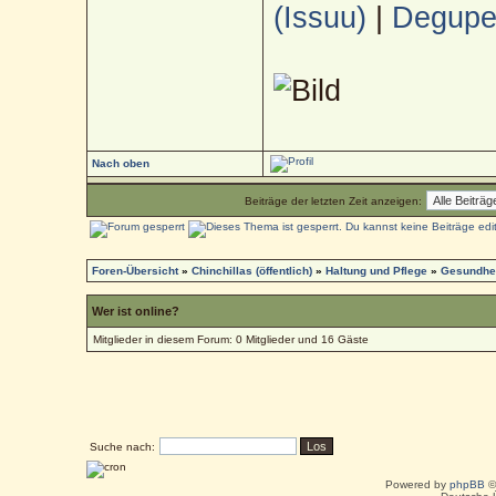
(Issuu)
|
Deguped
Nach oben
Beiträge der letzten Zeit anzeigen:
Foren-Übersicht
»
Chinchillas (öffentlich)
»
Haltung und Pflege
»
Gesundhei
Wer ist online?
Mitglieder in diesem Forum: 0 Mitglieder und 16 Gäste
Suche nach:
Powered by
phpBB
©