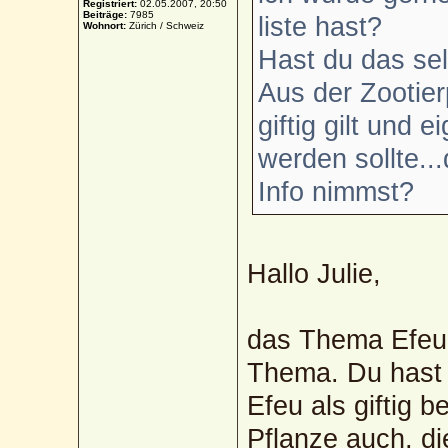
Registriert:
02.05.2007, 20:50
Beiträge:
7985
liste hast?
Wohnort:
Zürich / Schweiz
Hast du das sel
Aus der Zootier
giftig gilt und e
werden sollte..
Info nimmst?
Hallo Julie,
das Thema Efeu i
Thema. Du hast r
Efeu als giftig 
Pflanze auch, di