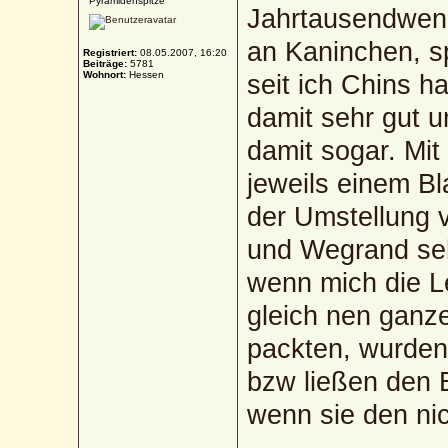
Pyramidenspitze
Jahrtausendwende
an Kaninchen, 
Registriert:
08.05.2007, 16:20
Beiträge:
5781
Wohnort:
Hessen
seit ich Chins h
damit sehr gut u
damit sogar. Mit
jeweils einem Bl
der Umstellung 
und Wegrand seh
wenn mich die L
gleich nen ganz
packten, wurden
bzw ließen den E
wenn sie den ni