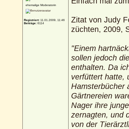
Einfach mal zu
ehemalige Moderatorin
Zitat von Judy F
Registriert:
11.01.2009, 11:46
Beiträge:
6114
züchten, 2009, S
"Einem hartnäcki
sollen jedoch d
enthalten. Da i
verfüttert hatte
Hamsterbücher 
Gärtnereien war
Nager ihre jung
zernagten, und d
von der Tierärzt