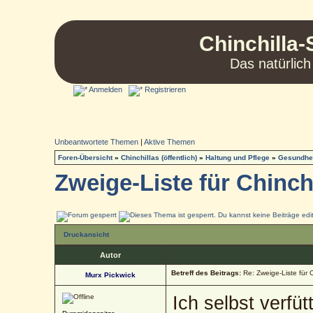
Chinchilla-
Das natürlich
Anmelden
Registrieren
Unbeantwortete Themen
|
Aktive Themen
Foren-Übersicht
»
Chinchillas (öffentlich)
»
Haltung und Pflege
»
Gesundhei
Zweige-Liste für Chinch
Druckansicht
Autor
Betreff des Beitrags:
Re: Zweige-Liste für C
Murx Pickwick
Ich selbst verfüt