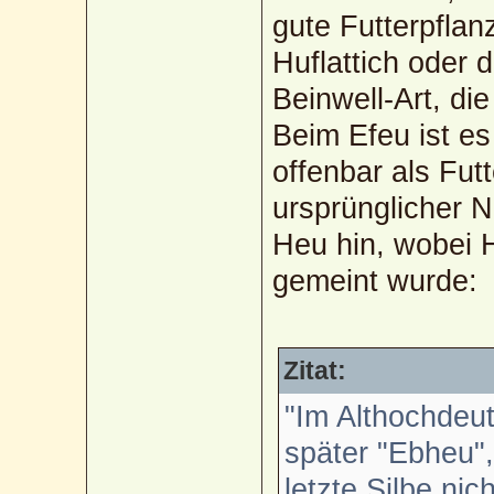
gute Futterpflan
Huflattich oder d
Beinwell-Art, die
Beim Efeu ist es 
offenbar als Fut
ursprünglicher 
Heu hin, wobei 
gemeint wurde:
Zitat:
"Im Althochdeu
später "Ebheu"
letzte Silbe ni