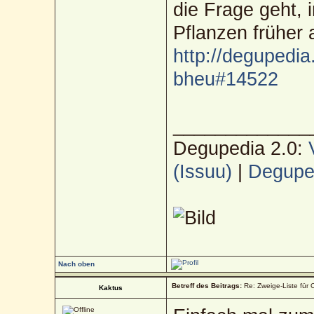
die Frage geht, i
Pflanzen früher 
http://degupedia
bheu#14522
_____________
Degupedia 2.0:
(Issuu)
|
Deguped
Nach oben
Betreff des Beitrags:
Re: Zweige-Liste für C
Kaktus