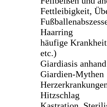
Fellbeißen und an
Fettleibigkeit, Ü
Fußballenabszesse
Haarring
häufige Krankheit
etc.)
Giardiasis anhand 
Giardien-Mythen
Herzerkrankunge
Hitzschlag
Kastration, Steril