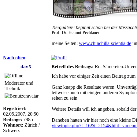
Tierquälerei beginnt schon bei der Missacht
Prof. Dr. Helmut Pechlaner
meine Seiten:
www.chinchilla-scientia.de
u
Nach oben
davX
Betreff des Beitrags:
Re: Sämereien-Unvertr
Ich habe vor einiger Zeit einen Beitrag zu
Moderator und
Ganz knapp die Resultate waren, Unverträgli
Technik
teilweise auch mit einigen anderen Symptom
selten zu sein.
Registriert:
Weitere Details will ich angeben, sobald der A
02.05.2007, 20:50
Beiträge:
7985
Daneben hatten wir hier noch eine kleine 
Wohnort:
Zürich /
viewtopic.php?f=16&t=2154&hilit=samenu
Schweiz
_________________