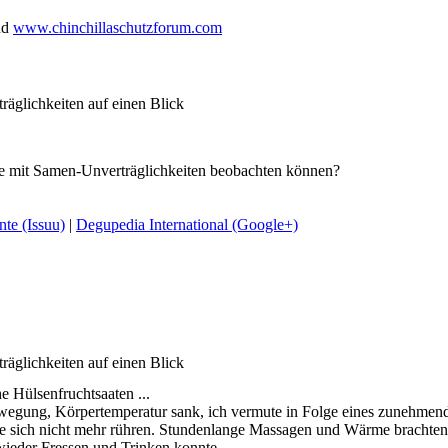
nd
www.chinchillaschutzforum.com
äglichkeiten auf einen Blick
e mit Samen-Unverträglichkeiten beobachten können?
te (Issuu)
|
Degupedia International (Google+)
äglichkeiten auf einen Blick
e Hülsenfruchtsaaten ...
gung, Körpertemperatur sank, ich vermute in Folge eines zunehmend
 sich nicht mehr rühren. Stundenlange Massagen und Wärme brachten i
 wieder Fressen und Trinken konnte.