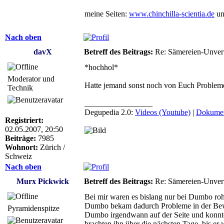
meine Seiten:
www.chinchilla-scientia.de
u
Nach oben
davX
Betreff des Beitrags:
Re: Sämereien-Unvertr
*hochhol*
Moderator und
Hatte jemand sonst noch von Euch Problem
Technik
_________________
Degupedia 2.0:
Videos (Youtube)
|
Dokumen
Registriert:
02.05.2007, 20:50
Beiträge:
7985
Wohnort:
Zürich /
Schweiz
Nach oben
Murx Pickwick
Betreff des Beitrags:
Re: Sämereien-Unvertr
Bei mir waren es bislang nur bei Dumbo roh
Dumbo bekam dadurch Probleme in der Bewe
Pyramidenspitze
Dumbo irgendwann auf der Seite und konnte
brachten ihn über die nächsten Tage, bis er