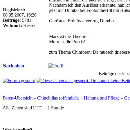
Nachdem ich den Auslöser erkannte, hab ich 
Registriert:
jetzt mit Dumbo bei FootontheHill mit Hülse
08.05.2007, 16:20
Beiträge:
5781
Geröstete Erdnüsse vertrug Dumbo ...
Wohnort:
Hessen
_________________
Marx ist die Theorie
Murx ist die Praxis!
zum Thema Chinforen: Da muasch driebersc
Nach oben
Beiträge der letz
Foren-Übersicht
»
Chinchillas (öffentlich)
»
Haltung und Pflege
»
Ge
Alle Zeiten sind UTC + 1 Stunde
Wer ist online?