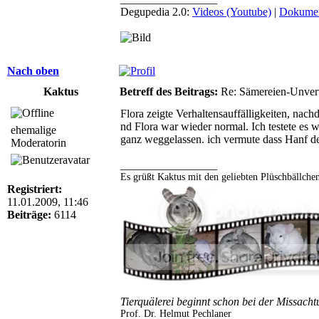
Degupedia 2.0:
Videos (Youtube)
|
Dokumen
Nach oben
Kaktus
Betreff des Beitrags:
Re: Sämereien-Unvertr
Flora zeigte Verhaltensauffälligkeiten, na
nd Flora war wieder normal. Ich testete es 
ehemalige
ganz weggelassen. ich vermute dass Hanf der
Moderatorin
_________________
Es grüßt Kaktus mit den geliebten Plüschbällche
Registriert:
11.01.2009, 11:46
Beiträge:
6114
Tierquälerei beginnt schon bei der Missacht
Prof. Dr. Helmut Pechlaner