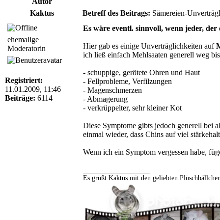
Autor
Kaktus
Betreff des Beitrags:
Sämereien-Unverträgli
Es wäre eventl. sinnvoll, wenn jeder, der
ehemalige
Hier gab es einige Unverträglichkeiten auf
M
Moderatorin
ich ließ einfach Mehlsaaten generell weg bis
- schuppige, gerötete Ohren und Haut
Registriert:
- Fellprobleme, Verfilzungen
11.01.2009, 11:46
- Magenschmerzen
Beiträge:
6114
- Abmagerung
- verkrüppelter, sehr kleiner Kot
Diese Symptome gibts jedoch generell bei all
einmal wieder, dass Chins auf viel stärkehalt
Wenn ich ein Symptom vergessen habe, füge
_________________
Es grüßt Kaktus mit den geliebten Plüschbällche