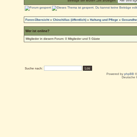
Beiträge der letzten Zeit anzeigen:
Foren-Übersicht
»
Chinchillas (öffentlich)
»
Haltung und Pflege
»
Gesundhei
Wer ist online?
Mitglieder in diesem Forum: 0 Mitglieder und 5 Gäste
Suche nach:
Powered by
phpBB
©
Deutsche 