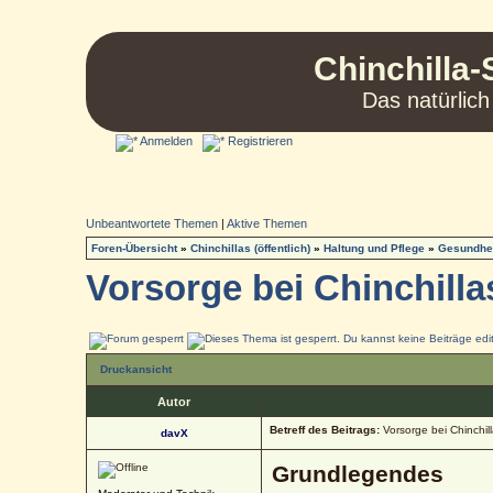
Chinchilla-
Das natürlich
Anmelden
Registrieren
Unbeantwortete Themen
|
Aktive Themen
Foren-Übersicht
»
Chinchillas (öffentlich)
»
Haltung und Pflege
»
Gesundhei
Vorsorge bei Chinchilla
Druckansicht
Autor
Betreff des Beitrags:
Vorsorge bei Chinchil
davX
Grundlegendes