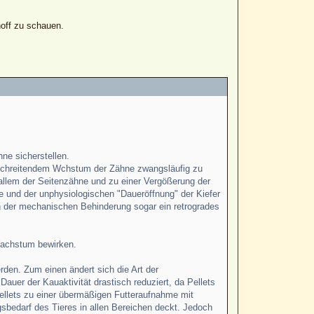
hoff zu schauen.
ne sicherstellen.
rtschreitendem Wchstum der Zähne zwangsläufig zu
allem der Seitenzähne und zu einer Vergößerung der
 und der unphysiologischen "Daueröffnung" der Kiefer
n der mechanischen Behinderung sogar ein retrogrades
Wachstum bewirken.
rden. Zum einen ändert sich die Art der
er der Kauaktivität drastisch reduziert, da Pellets
 Pellets zu einer übermäßigen Futteraufnahme mit
bedarf des Tieres in allen Bereichen deckt. Jedoch