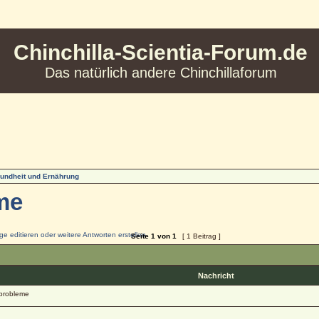
Chinchilla-Scientia-Forum.de
Das natürlich andere Chinchillaforum
undheit und Ernährung
me
Seite
1
von
1
[ 1 Beitrag ]
Nachricht
probleme