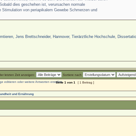
Sobald dies geschehen ist, verursachen normale
e Stimulation von periapikalem Gewebe Schmerzen und
tieren, Jens Brettschneider, Hannover, Tierärztliche Hochschule, Dissertati
der letzten Zeit anzeigen:
Sortiere nach
Seite
1
von
1
[ 1 Beitrag ]
undheit und Ernährung