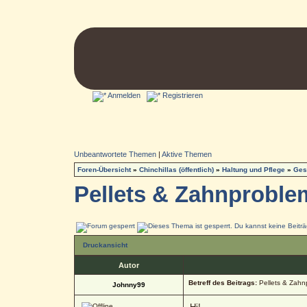
Anmelden
Registrieren
Unbeantwortete Themen
|
Aktive Themen
Foren-Übersicht
»
Chinchillas (öffentlich)
»
Haltung und Pflege
»
Ges
Pellets & Zahnproble
Druckansicht
Autor
Betreff des Beitrags:
Pellets & Zahn
Johnny99