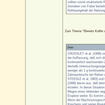
sollten soviel strukturiert
Zerreiben von Futter beste
Rohfasergehalt der Nahrun
Zum Thema "!Bereits Kräfte
Zitat:
CROSSLEY et al. (1998) si
der Auffassung, daß sich d
kontinuierlich wachsenden
deshalb Untersuchungsergeb
weniger als 1 g kontinuierl
Zahnausbruchs bei Ratten
STEEDLE et al. 1983) und 
(1998) davon aus, daß beim
erzielen. In dieser Situat
Wegen eines fehlenden neg
Eruption weiter. Es kommt 
Wenn die Wachstumsgeschwi
Knochens und seiner Alveo