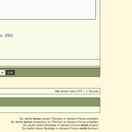
on, 2001
Alle Zeiten sind UTC + 1 Stunde
Du darfst
keine
neuen Themen in diesem Forum erstellen.
Du darfst
keine
Antworten zu Themen in diesem Forum erstellen.
Du darfst deine Beiträge in diesem Forum
nicht
ändern.
Du darfst deine Beiträge in diesem Forum
nicht
löschen.