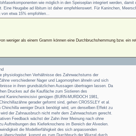
e Rohfaserkomponenten wie möglich in den Speiseplan integriert werden, damit
ht. Eine Heugabe ad libitum ist daher empfehlenswert. Für Kaninchen, Meersch
g von etwa 15% empfohlen...
 von weniger als einem Gramm können eine Durchbruchshemmung bzw. ein re
nd
ie physiologischen Verhältnisse des Zahnwachstums der
 Zähne verschiedener Nager und Lagomorphen ähneln und sich
nisse in ihren grundsätzlichen Aussagen übertragen lassen. Da
ichen Druckes auf die Kaufläche zum Sistieren des
 und Kaninchenincisivi genügen (BURN-MURDOCH 1981,
Chinchillazähne gerader geformt sind, gehen CROSSLEY et al.
 Chinchilla weniger Druck benötigt wird, um denselben Effekt zu
ion wird der Zahnausbruch nicht mehr dem Zahnwachstum gerecht.
ativen Feedback wächst der Zahn ihrer Meinung nach ohne
zu Auftreibungen des Kieferknochens im Bereich der Alveolen.
ndigkeit die Modellierfähigkeit des sich anpassenden
le überschreitet, kommt es zum Durchbruch der Wurzel durch