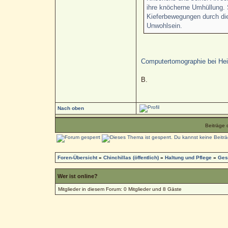
ihre knöcherne Umhüllung. 
Kieferbewegungen durch di
Unwohlsein.
Computertomographie bei Heim
B.
Nach oben
Beiträge 
Foren-Übersicht
»
Chinchillas (öffentlich)
»
Haltung und Pflege
»
Ges
Wer ist online?
Mitglieder in diesem Forum: 0 Mitglieder und 8 Gäste