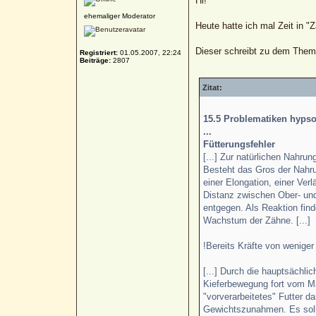
Hi!
ehemaliger Moderator
Heute hatte ich mal Zeit in 
Dieser schreibt zu dem The
Registriert:
01.05.2007, 22:24
Beiträge:
2807
Zitat:
15.5 Problematiken hyps
...
Fütterungsfehler
[...] Zur natürlichen Nahru
Besteht das Gros der Nahru
einer Elongation, einer Ve
Distanz zwischen Ober- und
entgegen. Als Reaktion fin
Wachstum der Zähne. [...]
!Bereits Kräfte von wenig
[...] Durch die hauptsächli
Kieferbewegung fort vom Ma
"vorverarbeitetes" Futter d
Gewichtszunahmen. Es sollt