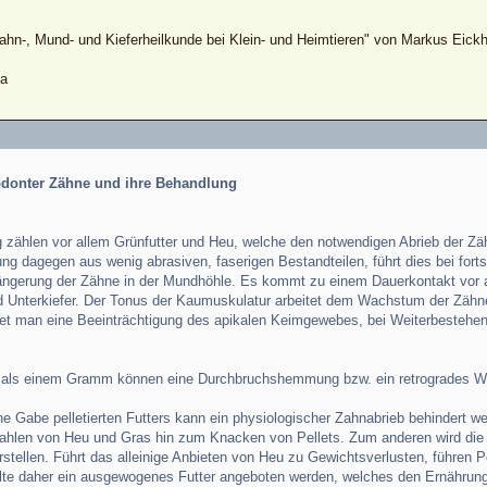
"Zahn-, Mund- und Kieferheilkunde bei Klein- und Heimtieren" von Markus Eick
ma
odonter Zähne und ihre Behandlung
ng zählen vor allem Grünfutter und Heu, welche den notwendigen Abrieb der Zäh
ng dagegen aus wenig abrasiven, faserigen Bestandteilen, führt dies bei fo
rlängerung der Zähne in der Mundhöhle. Es kommt zu einem Dauerkontakt vor 
 Unterkiefer. Der Tonus der Kaumuskulatur arbeitet dem Wachstum der Zähne
det man eine Beeinträchtigung des apikalen Keimgewebes, bei Weiterbestehe
er als einem Gramm können eine Durchbruchshemmung bzw. ein retrogrades 
che Gabe pelletierten Futters kann ein physiologischer Zahnabrieb behindert we
hlen von Heu und Gras hin zum Knacken von Pellets. Zum anderen wird die Dau
arstellen. Führt das alleinige Anbieten von Heu zu Gewichtsverlusten, führen
e daher ein ausgewogenes Futter angeboten werden, welches den Ernährungs