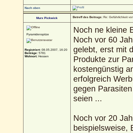
Nach oben
Betreff des Beitrags:
Re: Gefährlichkeit v
Murx Pickwick
Noch ne kleine 
Pyramidenspitze
Noch vor 60 Jah
gelebt, erst mit
Registriert:
08.05.2007, 16:20
Beiträge:
5781
Wohnort:
Hessen
Produkte zur Pa
kostengünstig a
erfolgreich Wer
gegen Parasiten 
seien ...
Noch vor 20 Jah
beispielsweise,