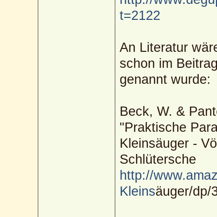
t=2122
An Literatur wä
schon im Beitra
genannt wurde:
Beck, W. & Pant
"Praktische Para
Kleinsäuger - Vö
Schlütersche
http://www.amazo
Kleins
äuger/dp/