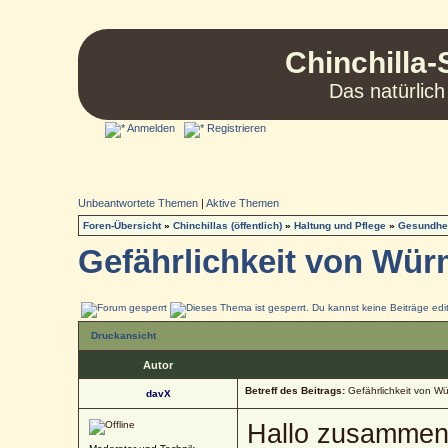
Chinchilla-
Das natürlich
Anmelden
Registrieren
Unbeantwortete Themen
|
Aktive Themen
Foren-Übersicht
»
Chinchillas (öffentlich)
»
Haltung und Pflege
»
Gesundhei
Gefährlichkeit von Wür
Druckansicht
Autor
Betreff des Beitrags:
Gefährlichkeit von W
davX
Hallo zusammen