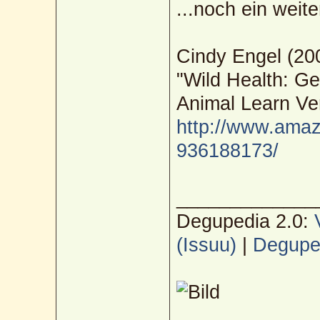
...noch ein wei
Cindy Engel (20
"Wild Health: Ge
Animal Learn Ve
http://www.amaz
936188173/
_____________
Degupedia 2.0:
(Issuu)
|
Deguped