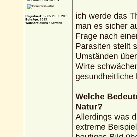
Moderator und Technik
ich werde das T
Registriert:
02.05.2007, 20:50
Beiträge:
7985
Wohnort:
Zürich / Schweiz
man es sicher a
Frage nach eine
Parasiten stellt 
Umständen über
Wirte schwächen
gesundheitliche
Welche Bedeutu
Natur?
Allerdings was d
extreme Beispiel
heutiges Bild üb