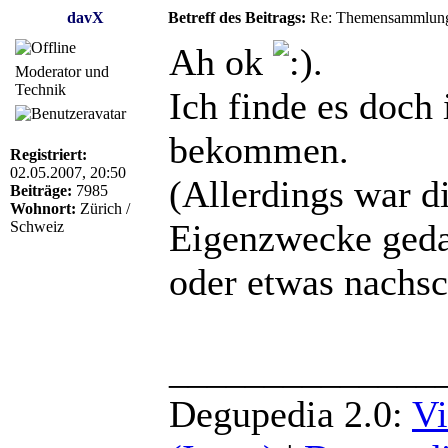
davX
Betreff des Beitrags:
Re: Themensammlung
Ah ok
.
Moderator und
Technik
Ich finde es doch
bekommen.
Registriert:
02.05.2007, 20:50
(Allerdings war di
Beiträge:
7985
Wohnort:
Zürich /
Eigenzwecke gedac
Schweiz
oder etwas nachs
______________
Degupedia 2.0:
Vi