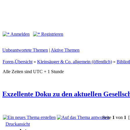
Anmelden
Registrieren
Unbeantwortete Themen
|
Aktive Themen
Foren-Übersicht
»
Kleinsäuger & Co. allgemein (öffentlich)
»
Biblio
Alle Zeiten sind UTC + 1 Stunde
Exzellente Doku zu den aktuellen Gesells
Seite
1
von
1
[
Druckansicht