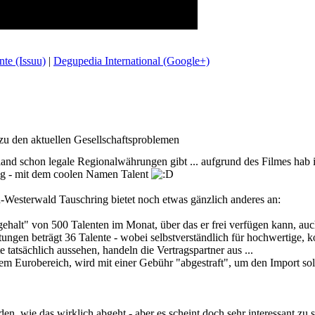
te (Issuu)
|
Degupedia International (Google+)
u den aktuellen Gesellschaftsproblemen
hland schon legale Regionalwährungen gibt ... aufgrund des Filmes hab 
g - mit dem coolen Namen Talent
in-Westerwald Tauschring bietet noch etwas gänzlich anderes an:
dgehalt" von 500 Talenten im Monat, über das er frei verfügen kann, au
istungen beträgt 36 Talente - wobei selbstverständlich für hochwertig
 tatsächlich aussehen, handeln die Vertragspartner aus ...
em Eurobereich, wird mit einer Gebühr "abgestraft", um den Import sol
den, wie das wirklich abgeht - aber es scheint doch sehr interessant zu 