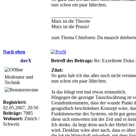
nun schon ein paar Jährchen.
_________________
Marx ist die Theorie
Murx ist die Praxis!
zum Thema Chinforen: Da muasch driebersc
Nach oben
davX
Betreff des Beitrags:
Re: Exzellente Doku z
Zitat:
So ganz hab ich das alles noch nicht verstan
Moderator und
nun schon ein paar Jährchen.
Technik
Ja das klingt erst mal etwas erstaunlich.
Hingegen die gezeigte Tauschwährung ist v
Registriert:
Grundeinkommens, dass der wunde Punkt dort
02.05.2007, 20:50
geografisch beschränktes Konzept wäre, da
Beiträge:
7985
Funktionsweise des Systems, nicht gut genu
Wohnort:
Zürich /
diese sich entwerten mit der Zeit und es ke
Schweiz
Ich denke, da liegt denn auch der Hebel bei 
wird. Denkbar wäre aber auch, dass es über
die lokale Wirtschaft ankurbelt, mit dem Vor