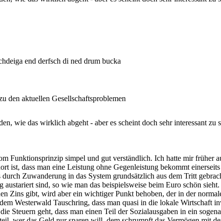
hdeiga end derfsch di ned drum bucka
u den aktuellen Gesellschaftsproblemen
den, wie das wirklich abgeht - aber es scheint doch sehr interessant zu 
om Funktionsprinzip simpel und gut verständlich. Ich hatte mir früh
 ist, dass man eine Leistung ohne Gegenleistung bekommt einerseits un
s durch Zuwanderung in das System grundsätzlich aus dem Tritt gebra
g austariert sind, so wie man das beispielsweise beim Euro schön sie
inen Zins gibt, wird aber ein wichtiger Punkt behoben, der in der norm
dem Westerwald Tauschring, dass man quasi in die lokale Wirtschaft inv
 die Steuern geht, dass man einen Teil der Sozialausgaben in ein sog
teil, wer das Geld nur sparen will, dem schrumpft das Vermögen mit der 