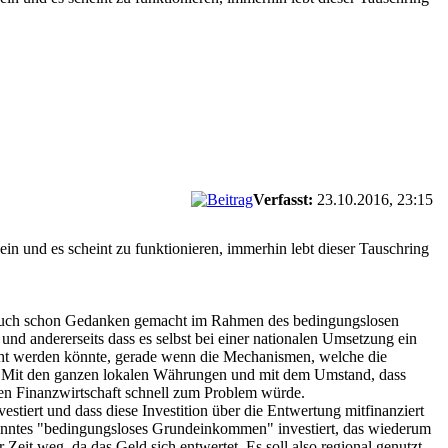
Verfasst:
23.10.2016, 23:15
sein und es scheint zu funktionieren, immerhin lebt dieser Tauschring
er auch schon Gedanken gemacht im Rahmen des bedingungslosen
d andererseits dass es selbst bei einer nationalen Umsetzung ein
cht werden könnte, gerade wenn die Mechanismen, welche die
ht. Mit den ganzen lokalen Währungen und mit dem Umstand, dass
alen Finanzwirtschaft schnell zum Problem würde.
estiert und dass diese Investition über die Entwertung mitfinanziert
enanntes "bedingungsloses Grundeinkommen" investiert, das wiederum
Zeit weg, da das Geld sich entwertet. Es soll also regional genutzt