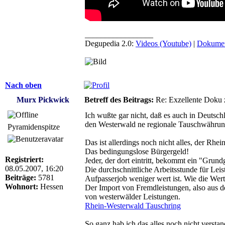
_________________
Degupedia 2.0:
Videos (Youtube)
|
Dokumen
Nach oben
Murx Pickwick
Betreff des Beitrags:
Re: Exzellente Doku z
Ich wußte gar nicht, daß es auch in Deutsc
den Westerwald ne regionale Tauschwährun
Pyramidenspitze
Das ist allerdings noch nicht alles, der Rhe
Das bedingungslose Bürgergeld!
Registriert:
Jeder, der dort eintritt, bekommt ein "Grun
08.05.2007, 16:20
Die durchschnittliche Arbeitsstunde für Le
Beiträge:
5781
Aufpasserjob weniger wert ist. Wie die Werte
Wohnort:
Hessen
Der Import von Fremdleistungen, also aus d
von westerwälder Leistungen.
Rhein-Westerwald Tauschring
So ganz hab ich das alles noch nicht verstan