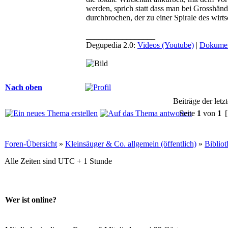
werden, sprich statt dass man bei Grosshän
durchbrochen, der zu einer Spirale des wirt
_________________
Degupedia 2.0:
Videos (Youtube)
|
Dokumen
Nach oben
Beiträge der letz
Seite
1
von
1
[
Foren-Übersicht
»
Kleinsäuger & Co. allgemein (öffentlich)
»
Biblio
Alle Zeiten sind UTC + 1 Stunde
Wer ist online?