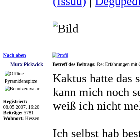
(Issuu)
|
Degupedi
Nach oben
Murx Pickwick
Betreff des Beitrags:
Re: Erfahrungen mit 
Kaktus hatte das s
Pyramidenspitze
kann mich noch sel
Registriert:
weiß ich nicht meh
08.05.2007, 16:20
Beiträge:
5781
Wohnort:
Hessen
Ich selbst hab be