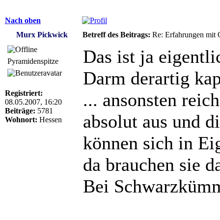
Nach oben
Murx Pickwick
Betreff des Beitrags:
Re: Erfahrungen mit 
Das ist ja eigent
Pyramidenspitze
Darm derartig kap
Registriert:
... ansonsten re
08.05.2007, 16:20
Beiträge:
5781
absolut aus und d
Wohnort:
Hessen
können sich in Ei
da brauchen sie d
Bei Schwarzkümmel