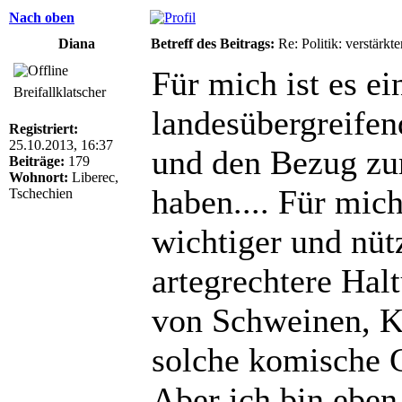
Nach oben
Diana
Betreff des Beitrags:
Re: Politik: verstärkt
Für mich ist es ei
Breifallklatscher
landesübergreife
Registriert:
25.10.2013, 16:37
und den Bezug zur
Beiträge:
179
Wohnort:
Liberec,
haben.... Für mich
Tschechien
wichtiger und nütz
artegrechtere Hal
von Schweinen, K
solche komische G
Aber ich bin eben 