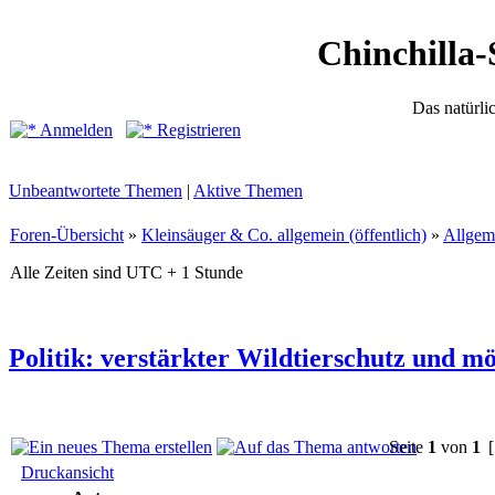
Chinchilla-
Das natürli
Anmelden
Registrieren
Unbeantwortete Themen
|
Aktive Themen
Foren-Übersicht
»
Kleinsäuger & Co. allgemein (öffentlich)
»
Allgem
Alle Zeiten sind UTC + 1 Stunde
Politik: verstärkter Wildtierschutz und m
Seite
1
von
1
[
Druckansicht