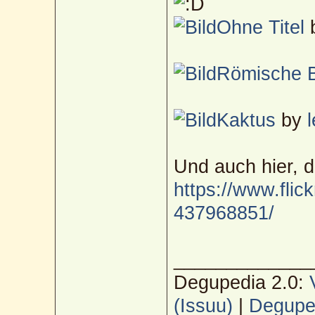
Ohne Titel
Römische 
Kaktus
by
Und auch hier, 
https://www.flic
437968851/
_____________
Degupedia 2.0:
(Issuu)
|
Deguped