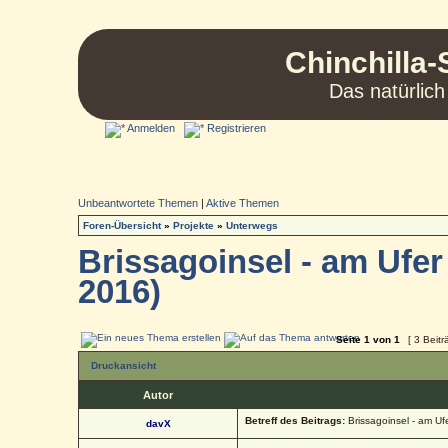
Chinchilla-
Das natürlich
Anmelden
Registrieren
Unbeantwortete Themen
|
Aktive Themen
Foren-Übersicht
»
Projekte
»
Unterwegs
Brissagoinsel - am Ufer
2016)
Seite
1
von
1
[ 3 Beitr
Druckansicht
Autor
Betreff des Beitrags:
Brissagoinsel - am Uf
davX