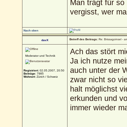
Man trägt für so
vergisst, wer ma
Nach oben
Betreff des Beitrags:
Re: Brissagoinsel - a
davX
Ach das stört mi
Moderator und Technik
Ja ich nutze mei
auch unter der
Registriert:
02.05.2007, 20:50
Beiträge:
7985
Wohnort:
Zürich / Schweiz
zwar nicht so vie
halt möglichst v
erkunden und vor
immer wieder ma
_____________