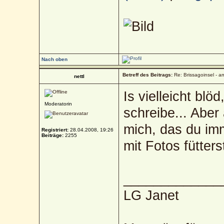
Nach oben
Betreff des Beitrags:
Re: Brissagoinsel - a
nettl
Is vielleicht bl
Moderatorin
schreibe... Aber 
mich, das du imm
Registriert:
28.04.2008, 19:26
Beiträge:
2255
mit Fotos fütter
_____________
LG Janet