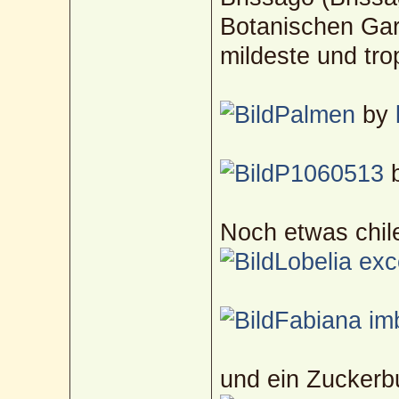
Botanischen Gar
mildeste und tro
Palmen
by
P1060513
Noch etwas chil
Lobelia exc
Fabiana im
und ein Zuckerb