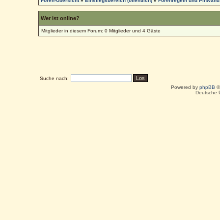
Foren-Übersicht
»
Einstiegsbereich (öffentlich)
»
Forenregeln und Pinwand
Wer ist online?
Mitglieder in diesem Forum: 0 Mitglieder und 4 Gäste
Suche nach:
Powered by
phpBB
©
Deutsche 