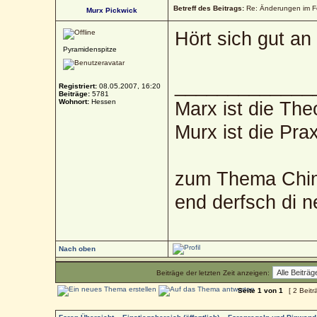
Betreff des Beitrags:
Re: Änderungen im 
Murx Pickwick
Hört sich gut an 
Pyramidenspitze
_____________
Registriert:
08.05.2007, 16:20
Beiträge:
5781
Wohnort:
Hessen
Marx ist die The
Murx ist die Prax
zum Thema Chin
end derfsch di 
Nach oben
Beiträge der letzten Zeit anzeigen:
Seite
1
von
1
[ 2 Beitr