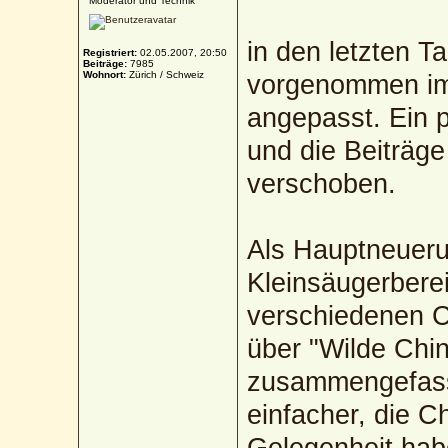
Moderator und Technik
in den letzten 
Registriert:
02.05.2007, 20:50
Beiträge:
7985
Wohnort:
Zürich / Schweiz
vorgenommen im
angepasst. Ein 
und die Beiträg
verschoben.
Als Hauptneueru
Kleinsäugerberei
verschiedenen 
über "Wilde Chin
zusammengefasst
einfacher, die C
Gelegenheit hab