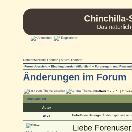
Chinchilla-
Das natürlich
Anmelden
Registrieren
Unbeantwortete Themen
|
Aktive Themen
Foren-Übersicht
»
Einstiegsbereich (öffentlich)
»
Forenregeln und Pinwand
Änderungen im Forum
Seite
1
von
1
[ 2 Beitr
Druckansicht
Autor
Betreff des Beitrags:
Änderungen im Foru
davX
Liebe Forenuser