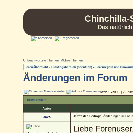
Chinchilla-
Das natürlich
Anmelden
Registrieren
Unbeantwortete Themen
|
Aktive Themen
Foren-Übersicht
»
Einstiegsbereich (öffentlich)
»
Forenregeln und Pinwand
Änderungen im Forum
Seite
1
von
1
[ 2 Beitr
Druckansicht
Autor
Betreff des Beitrags:
Änderungen im Foru
davX
Liebe Forenuser