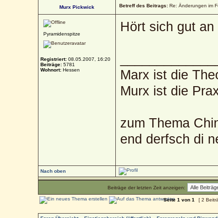
Betreff des Beitrags:
Re: Änderungen im 
Murx Pickwick
Hört sich gut an 
Pyramidenspitze
_____________
Registriert:
08.05.2007, 16:20
Beiträge:
5781
Wohnort:
Hessen
Marx ist die The
Murx ist die Prax
zum Thema Chin
end derfsch di 
Nach oben
Beiträge der letzten Zeit anzeigen:
Seite
1
von
1
[ 2 Beitr