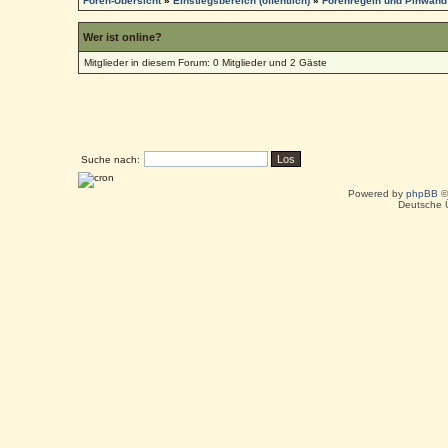
Foren-Übersicht
»
Einstiegsbereich (öffentlich)
»
Forenregeln und Pinwand
Wer ist online?
Mitglieder in diesem Forum: 0 Mitglieder und 2 Gäste
Suche nach:
Powered by
phpBB
©
Deutsche 