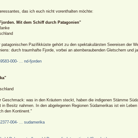
teressantes, das ich euch nicht vorenthalten möchte:
jorden. Mit dem Schiff durch Patagonien"
Ranke
schland
er patagonischen Pazifikküste gehört zu den spektakulärsten Seereisen der W
iens: durch traumhafte Fjorde, vorbei an atemberaubenden Gletschern und j
9583-000- ... nd-fjorden
ka"
schland
ver Geschmack: was in den Kräutern steckt, haben die indigenen Stämme Süd
 in Besitz nahmen. In den abgelegenen Regionen Südamerikas ist ein Leben o
ch den Kontinent."
52377-004- ... sudamerika