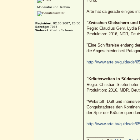
Huhu,
Moderator und Technik
Arte hat da gerade einiges in
"Zwischen Gletschern und F
Registriert:
02.05.2007, 20:50
Beiträge:
7985
Regie: Claudius Gehr, Lydia 
Wohnort:
Zürich / Schweiz
Produktion: 2016, NDR, Deut
"Eine Schiffsreise entlang d
die Abgeschiedenheit Patagon
http://www.arte.tv/guide/de/05
"Kräuterwelten in Südameri
Regie: Christian Stiefenhofer
Produktion: 2016, MDR, Deut
"Wirkstoff, Duft und intensi
Conquistadores den Kontinent
der Spur der Kräuter quer dur
http://www.arte.tv/guide/de/0
_________________