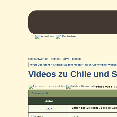
Anmelden
Registrieren
Unbeantwortete Themen
|
Aktive Themen
Foren-Übersicht
»
Chinchillas (öffentlich)
»
Wilde Chinchillas, wildes
Videos zu Chile und 
Seite
1
von
1
[ 
Druckansicht
Autor
Betreff des Beitrags:
Videos zu Chil
davX