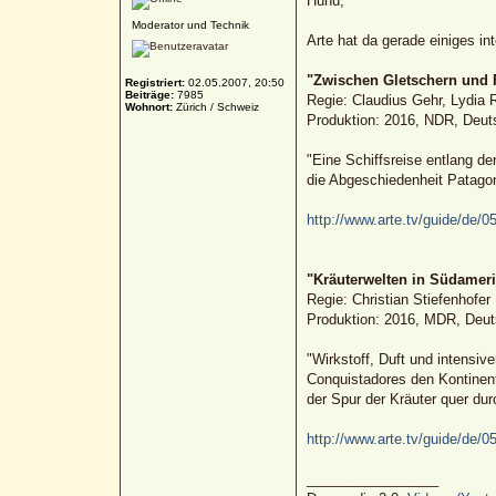
Huhu,
Moderator und Technik
Arte hat da gerade einiges in
"Zwischen Gletschern und F
Registriert:
02.05.2007, 20:50
Beiträge:
7985
Regie: Claudius Gehr, Lydia 
Wohnort:
Zürich / Schweiz
Produktion: 2016, NDR, Deut
"Eine Schiffsreise entlang d
die Abgeschiedenheit Patagon
http://www.arte.tv/guide/de/05
"Kräuterwelten in Südameri
Regie: Christian Stiefenhofer
Produktion: 2016, MDR, Deut
"Wirkstoff, Duft und intensi
Conquistadores den Kontinent
der Spur der Kräuter quer dur
http://www.arte.tv/guide/de/0
_________________