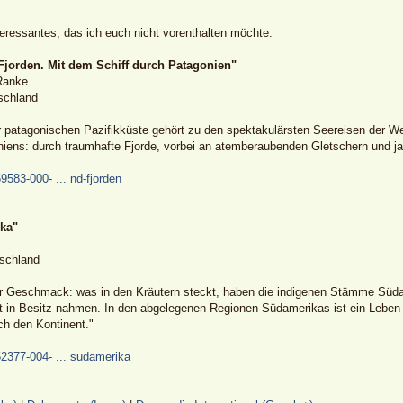
teressantes, das ich euch nicht vorenthalten möchte:
jorden. Mit dem Schiff durch Patagonien"
Ranke
schland
er patagonischen Pazifikküste gehört zu den spektakulärsten Seereisen der W
iens: durch traumhafte Fjorde, vorbei an atemberaubenden Gletschern und j
9583-000- ... nd-fjorden
ka"
schland
ver Geschmack: was in den Kräutern steckt, haben die indigenen Stämme Süd
 in Besitz nahmen. In den abgelegenen Regionen Südamerikas ist ein Leben o
ch den Kontinent."
52377-004- ... sudamerika