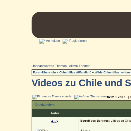
Anmelden
Registrieren
Unbeantwortete Themen
|
Aktive Themen
Foren-Übersicht
»
Chinchillas (öffentlich)
»
Wilde Chinchillas, wildes
Videos zu Chile und 
Seite
1
von
1
[ 
Druckansicht
Autor
Betreff des Beitrags:
Videos zu Chil
davX