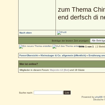
zum Thema Chin
end derfsch di 
Nach oben
Beiträge der letzten Zeit anzeigen:
Seite
1
von
1
[ 2 Beitr
Foren-Übersicht
»
Kleinsäuger & Co. allgemein (öffentlich)
»
Ernährung und
Wer ist online?
Mitglieder in diesem Forum:
Majestic-12 [Bot]
und 18 Gäste
Suche nach:
Powered by
phpBB
©
Deutsche 