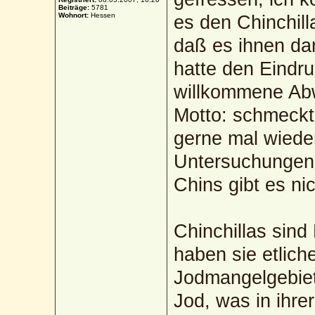
Beiträge:
5781
Wohnort:
Hessen
es den Chinchil
daß es ihnen da
hatte den Eindru
willkommene Abw
Motto: schmeckt 
gerne mal wiede
Untersuchungen 
Chins gibt es nic
Chinchillas sind
haben sie etlic
Jodmangelgebiet
Jod, was in ihre