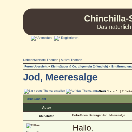
Chinchilla-
Das natürlich
Anmelden
Registrieren
Unbeantwortete Themen
|
Aktive Themen
Foren-Übersicht
»
Kleinsäuger & Co. allgemein (öffentlich)
»
Ernährung und
Jod, Meeresalge
Seite
1
von
1
[ 2 Beitr
Druckansicht
Autor
Betreff des Beitrags:
Jod, Meeresalge
Chinchifan
Hallo,