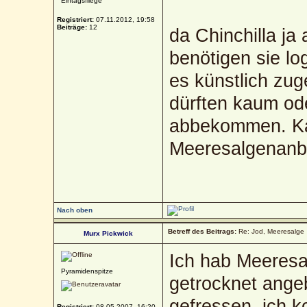
Eintagsfliege
Registriert:
07.11.2012, 19:58
Beiträge:
12
da Chinchilla ja
benötigen sie log
es künstlich zug
dürften kaum od
abbekommen. K
Meeresalgenanb
Nach oben
Betreff des Beitrags:
Re: Jod, Meeresalge
Murx Pickwick
Ich hab Meeresa
Pyramidenspitze
getrocknet angeb
gefressen, ich 
Registriert:
08.05.2007, 16:20