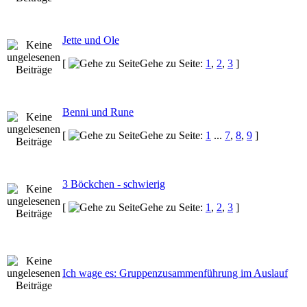
Jette und Ole
[
Gehe zu Seite:
1
,
2
,
3
]
Benni und Rune
[
Gehe zu Seite:
1
...
7
,
8
,
9
]
3 Böckchen - schwierig
[
Gehe zu Seite:
1
,
2
,
3
]
Ich wage es: Gruppenzusammenführung im Auslauf