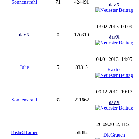
Sonnenstrahl
71
424491
davX
13.02.2013, 00:09
davX
0
126310
davX
04.01.2013, 14:05
Julie
5
83315
Kaktus
09.12.2012, 19:17
Sonnenstrahl
32
211662
davX
20.09.2012, 11:21
Bish&Homer
1
58882
DieGrauen