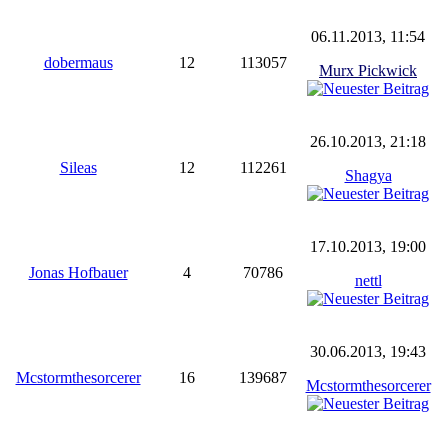
06.11.2013, 11:54
dobermaus
12
113057
Murx Pickwick
26.10.2013, 21:18
Sileas
12
112261
Shagya
17.10.2013, 19:00
Jonas Hofbauer
4
70786
nettl
30.06.2013, 19:43
Mcstormthesorcerer
16
139687
Mcstormthesorcerer