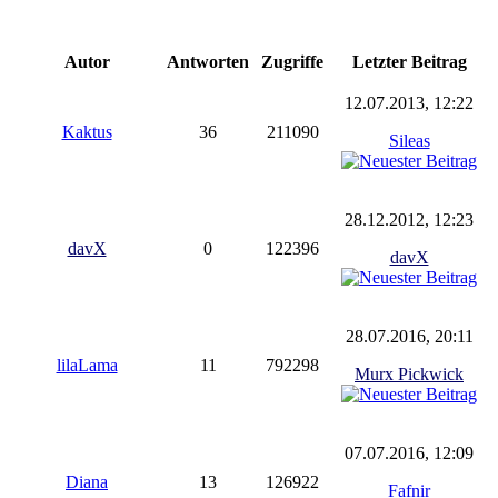
Autor
Antworten
Zugriffe
Letzter Beitrag
12.07.2013, 12:22
Kaktus
36
211090
Sileas
28.12.2012, 12:23
davX
0
122396
davX
28.07.2016, 20:11
lilaLama
11
792298
Murx Pickwick
07.07.2016, 12:09
Diana
13
126922
Fafnir