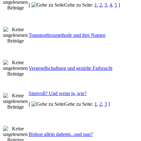
[
Gehe zu Seite:
1
,
2
,
3
,
4
,
5
]
Transportboxmethode und ihre Namen
Vergesellschaftung und gezielte Farbzucht
Sinnvoll? Und wenn ja, wie?
[
Gehe zu Seite:
1
,
2
,
3
]
Bishop allein daheim...und nun?