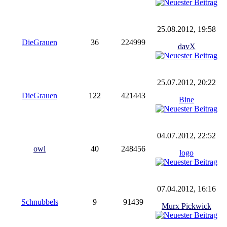
25.08.2012, 19:58
DieGrauen
36
224999
davX
25.07.2012, 20:22
DieGrauen
122
421443
Bine
04.07.2012, 22:52
owl
40
248456
logo
07.04.2012, 16:16
Schnubbels
9
91439
Murx Pickwick