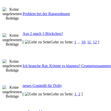
Problem bei der Rangordnung
Aus 2 mach 3 Böckchen?
[
Gehe zu Seite:
1
...
10
,
11
,
12
]
Ich brauche Rat: Könnte es klappen? Gruppenzusamme
neues Gspändli für Dolly
[
Gehe zu Seite:
1
,
2
]