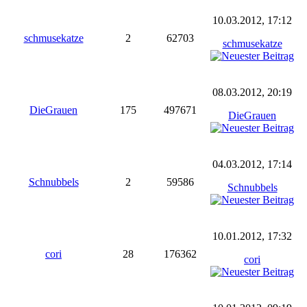
10.03.2012, 17:12
schmusekatze
2
62703
schmusekatze
08.03.2012, 20:19
DieGrauen
175
497671
DieGrauen
04.03.2012, 17:14
Schnubbels
2
59586
Schnubbels
10.01.2012, 17:32
cori
28
176362
cori