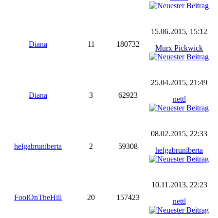
15.06.2015, 15:12
Diana
11
180732
Murx Pickwick
25.04.2015, 21:49
Diana
3
62923
nettl
08.02.2015, 22:33
helgabruniberta
2
59308
helgabruniberta
10.11.2013, 22:23
FoolOnTheHill
20
157423
nettl