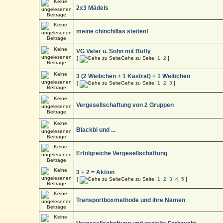
2x3 Mädels
meine chinchillas steiten!
VG Vater u. Sohn mit Buffy
[
Gehe zu Seite:
1
,
2
]
3 (2 Weibchen + 1 Kastrat) + 1 Weibchen
[
Gehe zu Seite:
1
,
2
,
3
]
Vergesellschaftung von 2 Gruppen
Blackbi und ...
Erfolgreiche Vergesellschaftung
3 + 2 = Aktion
[
Gehe zu Seite:
1
,
2
,
3
,
4
,
5
]
Transportboxmethode und ihre Namen