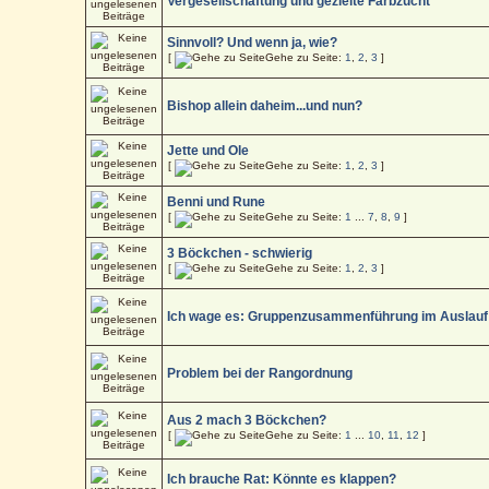
Vergesellschaftung und gezielte Farbzucht
Sinnvoll? Und wenn ja, wie?
[
Gehe zu Seite:
1
,
2
,
3
]
Bishop allein daheim...und nun?
Jette und Ole
[
Gehe zu Seite:
1
,
2
,
3
]
Benni und Rune
[
Gehe zu Seite:
1
...
7
,
8
,
9
]
3 Böckchen - schwierig
[
Gehe zu Seite:
1
,
2
,
3
]
Ich wage es: Gruppenzusammenführung im Auslauf
Problem bei der Rangordnung
Aus 2 mach 3 Böckchen?
[
Gehe zu Seite:
1
...
10
,
11
,
12
]
Ich brauche Rat: Könnte es klappen?