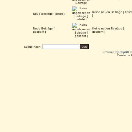
Keine neuen Beiträge [ belie
Neue Beiträge [ beliebt ]
]
Neue Beiträge [
Keine neuen Beiträge [
gesperrt ]
gesperrt ]
Suche nach:
Powered by
phpBB
©
Deutsche 