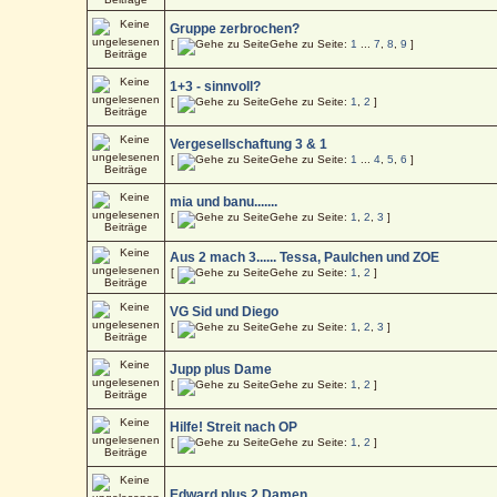
Gruppe zerbrochen?
[
Gehe zu Seite:
1
...
7
,
8
,
9
]
1+3 - sinnvoll?
[
Gehe zu Seite:
1
,
2
]
Vergesellschaftung 3 & 1
[
Gehe zu Seite:
1
...
4
,
5
,
6
]
mia und banu.......
[
Gehe zu Seite:
1
,
2
,
3
]
Aus 2 mach 3...... Tessa, Paulchen und ZOE
[
Gehe zu Seite:
1
,
2
]
VG Sid und Diego
[
Gehe zu Seite:
1
,
2
,
3
]
Jupp plus Dame
[
Gehe zu Seite:
1
,
2
]
Hilfe! Streit nach OP
[
Gehe zu Seite:
1
,
2
]
Edward plus 2 Damen