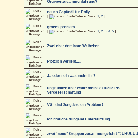
Gruppenzusammenführung?!
neues Gspändli für Dolly
[
Gehe zu Seite:
1
,
2
]
großes problem
[
Gehe zu Seite:
1
,
2
,
3
,
4
,
5
]
Zwei eher dominate Weibchen
Plötzlich verliebt.....
Ja oder nein was meint ihr?
unglaublich aber wahr: meine aktuelle Re-
Vergesellschaftung
VG: sind Jungtiere ein Problem?
Ich brauche dringend Unterstützung
zwei "neue" Gruppen zusammengeführt *JUHUUUU