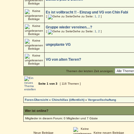
Es ist vollbracht !! - Einzug und VG von Chin Fabi
[
Gehe zu Seite:
1
,
2
]
Gruppe wieder vereinen…?
[
Gehe zu Seite:
1
,
2
]
ungeplante VG
VG von alten Tieren?
Themen der letzten Zeit anzeigen:
Seite
1
von
3
[ 116 Themen ]
Foren-Übersicht
»
Chinchillas (öffentlich)
»
Vergesellschaftung
Wer ist online?
Mitglieder in diesem Forum: 0 Mitglieder und 7 Gäste
Neue Beiträge
Keine neuen Beiträge