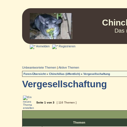
Chinc
Das 
Anmelden
Registrieren
Unbeantwortete Themen
|
Aktive Themen
Foren-Übersicht
»
Chinchillas (öffentlich)
»
Vergesellschaftung
Vergesellschaftung
Seite
1
von
3
[ 116 Themen ]
Themen