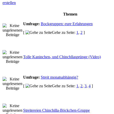
Themen
Umfrage:
Bockgruppen: eure Erfahrungen
[
Gehe zu Seite:
1
,
2
]
Tolle Kaninchen- und Chinchllasprünge (Video)
Umfrage:
Streit monatsabhängig?
[
Gehe zu Seite:
1
,
2
,
3
,
4
]
Streitereien Chinchilla-Böckchen-Gruppe