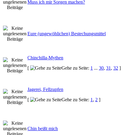
Muss ich mir Sorgen machen?
Eure (ungewöhlichen) Bestechungsmittel
Chinchilla-Mythen
[
Gehe zu Seite:
1
...
30
,
31
,
32
]
Jagerei, Fellzupfen
[
Gehe zu Seite:
1
,
2
]
Chin beißt mich