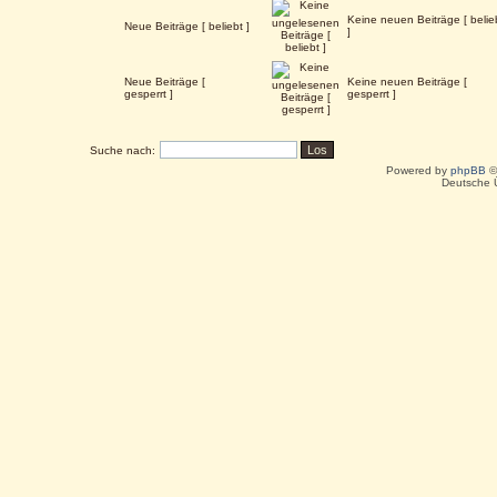
Keine neuen Beiträge [ belie
Neue Beiträge [ beliebt ]
]
Neue Beiträge [
Keine neuen Beiträge [
gesperrt ]
gesperrt ]
Suche nach:
Powered by
phpBB
©
Deutsche 