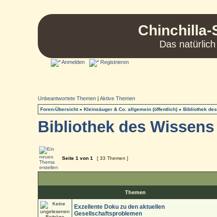
Chinchilla-
Das natürlich
Anmelden
Registrieren
Unbeantwortete Themen
|
Aktive Themen
Foren-Übersicht
»
Kleinsäuger & Co. allgemein (öffentlich)
»
Bibliothek de
Bibliothek des Wissens
Seite
1
von
1
[ 33 Themen ]
Themen
Exzellente Doku zu den aktuellen
Gesellschaftsproblemen