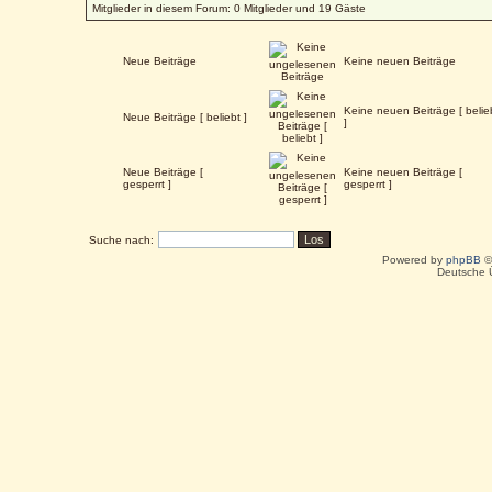
Mitglieder in diesem Forum: 0 Mitglieder und 19 Gäste
Neue Beiträge
Keine neuen Beiträge
Keine neuen Beiträge [ belie
Neue Beiträge [ beliebt ]
]
Neue Beiträge [
Keine neuen Beiträge [
gesperrt ]
gesperrt ]
Suche nach:
Powered by
phpBB
©
Deutsche 