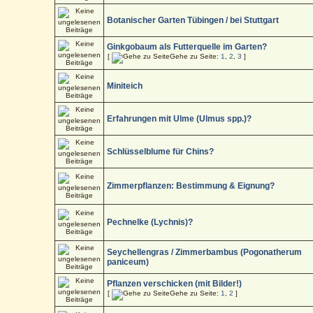
Botanischer Garten Tübingen / bei Stuttgart
Ginkgobaum als Futterquelle im Garten?
[
Gehe zu Seite:
1
,
2
,
3
]
Miniteich
Erfahrungen mit Ulme (Ulmus spp.)?
Schlüsselblume für Chins?
Zimmerpflanzen: Bestimmung & Eignung?
Pechnelke (Lychnis)?
Seychellengras / Zimmerbambus (Pogonatherum
paniceum)
Pflanzen verschicken (mit Bilder!)
[
Gehe zu Seite:
1
,
2
]