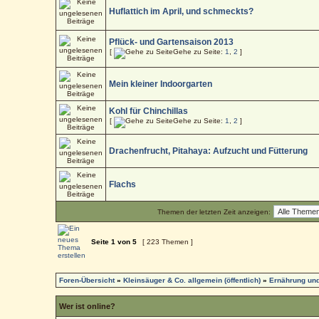
Huflattich im April, und schmeckts?
Pflück- und Gartensaison 2013
[
Gehe zu Seite:
1
,
2
]
Mein kleiner Indoorgarten
Kohl für Chinchillas
[
Gehe zu Seite:
1
,
2
]
Drachenfrucht, Pitahaya: Aufzucht und Fütterung
Flachs
Themen der letzten Zeit anzeigen:
Seite
1
von
5
[ 223 Themen ]
Foren-Übersicht
»
Kleinsäuger & Co. allgemein (öffentlich)
»
Ernährung und
Wer ist online?