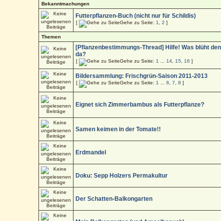
Bekanntmachungen
Futterpflanzen-Buch (nicht nur für Schildis)
[
Gehe zu Seite:
1
,
2
]
Themen
[Pflanzenbestimmungs-Thread] Hilfe! Was blüht de
da?
[
Gehe zu Seite:
1
...
14
,
15
,
16
]
Bildersammlung: Frischgrün-Saison 2011-2013
[
Gehe zu Seite:
1
...
6
,
7
,
8
]
Eignet sich Zimmerbambus als Futterpflanze?
Samen keimen in der Tomate!!
Erdmandel
Doku: Sepp Holzers Permakultur
Der Schatten-Balkongarten