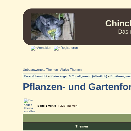
Chinc
Das 
Anmelden
Registrieren
Unbeantwortete Themen
|
Aktive Themen
Foren-Übersicht
»
Kleinsäuger & Co. allgemein (öffentlich)
»
Ernährung und
Pflanzen- und Gartenf
Seite
1
von
5
[ 223 Themen ]
Themen