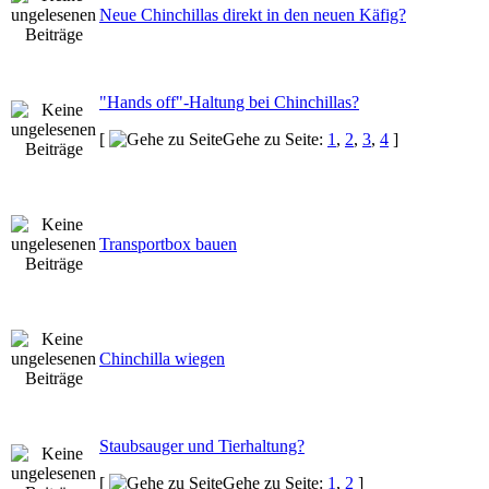
Neue Chinchillas direkt in den neuen Käfig?
"Hands off"-Haltung bei Chinchillas?
[
Gehe zu Seite:
1
,
2
,
3
,
4
]
Transportbox bauen
Chinchilla wiegen
Staubsauger und Tierhaltung?
[
Gehe zu Seite:
1
,
2
]