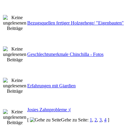
Bezugsquellen fertiger Holzgehege/ "Eigenbauten"
Geschlechtsmerkmale Chinchilla - Fotos
Erfahrungen mit Giardien
Josies Zahnprobleme :(
[
Gehe zu Seite:
1
,
2
,
3
,
4
]