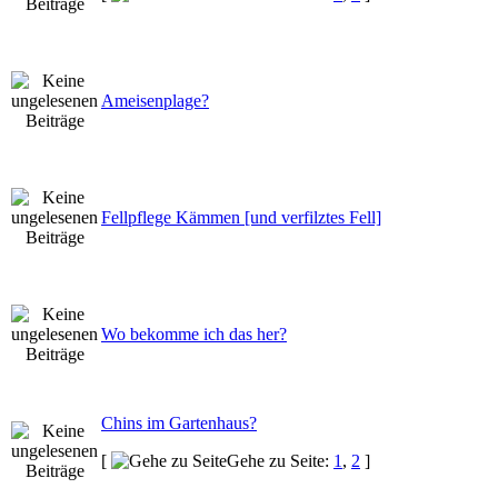
Ameisenplage?
Fellpflege Kämmen [und verfilztes Fell]
Wo bekomme ich das her?
Chins im Gartenhaus?
[
Gehe zu Seite:
1
,
2
]