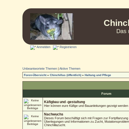
Chinc
Das 
Anmelden
Registrieren
Unbeantwortete Themen
|
Aktive Themen
Foren-Übersicht
»
Chinchillas (öffentlich)
»
Haltung und Pflege
Forum
Käfigbau und -gestaltung
Hier können eure Käfige und Bauanleitungen gezeigt werden
Nachwuchs
Dieses Forum beschäftigt sich mit Fragen zur Fortpflanzung 
Überlegungen und Informationen zu Zucht, Mutationsproblem
Chinchillazucht.