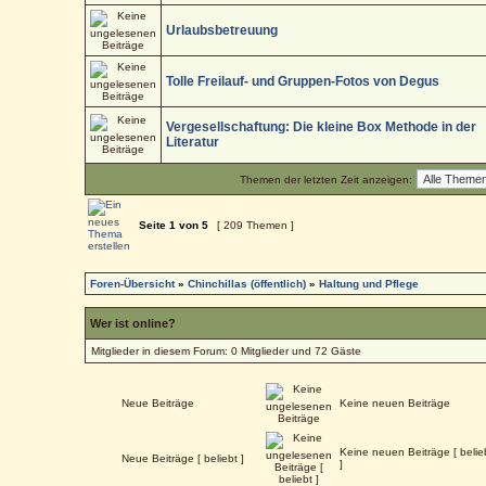
Urlaubsbetreuung
Tolle Freilauf- und Gruppen-Fotos von Degus
Vergesellschaftung: Die kleine Box Methode in der
Literatur
Themen der letzten Zeit anzeigen:
Seite
1
von
5
[ 209 Themen ]
Foren-Übersicht
»
Chinchillas (öffentlich)
»
Haltung und Pflege
Wer ist online?
Mitglieder in diesem Forum: 0 Mitglieder und 72 Gäste
Neue Beiträge
Keine neuen Beiträge
Keine neuen Beiträge [ belie
Neue Beiträge [ beliebt ]
]