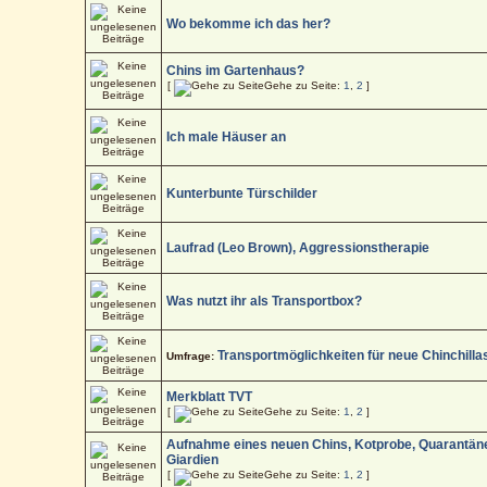
Wo bekomme ich das her?
Chins im Gartenhaus?
[
Gehe zu Seite:
1
,
2
]
Ich male Häuser an
Kunterbunte Türschilder
Laufrad (Leo Brown), Aggressionstherapie
Was nutzt ihr als Transportbox?
Transportmöglichkeiten für neue Chinchilla
Umfrage:
Merkblatt TVT
[
Gehe zu Seite:
1
,
2
]
Aufnahme eines neuen Chins, Kotprobe, Quarantän
Giardien
[
Gehe zu Seite:
1
,
2
]