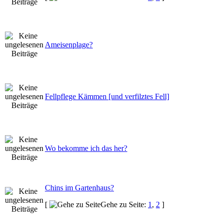
Ameisenplage?
Fellpflege Kämmen [und verfilztes Fell]
Wo bekomme ich das her?
Chins im Gartenhaus?
[
Gehe zu Seite:
1
,
2
]