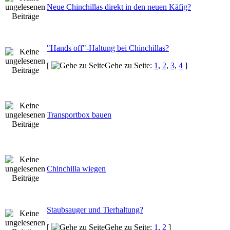
Neue Chinchillas direkt in den neuen Käfig?
"Hands off"-Haltung bei Chinchillas?
[
Gehe zu Seite:
1
,
2
,
3
,
4
]
Transportbox bauen
Chinchilla wiegen
Staubsauger und Tierhaltung?
[
Gehe zu Seite:
1
,
2
]