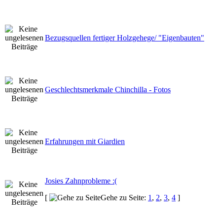
Bezugsquellen fertiger Holzgehege/ "Eigenbauten"
Geschlechtsmerkmale Chinchilla - Fotos
Erfahrungen mit Giardien
Josies Zahnprobleme :(
[
Gehe zu Seite:
1
,
2
,
3
,
4
]