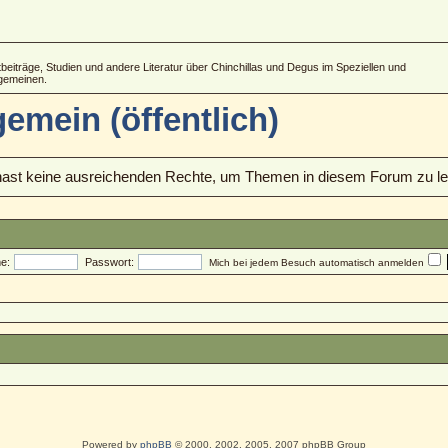
ftbeiträge, Studien und andere Literatur über Chinchillas und Degus im Speziellen und
lgemeinen.
emein (öffentlich)
ast keine ausreichenden Rechte, um Themen in diesem Forum zu le
e:
Passwort:
Mich bei jedem Besuch automatisch anmelden
Powered by
phpBB
© 2000, 2002, 2005, 2007 phpBB Group