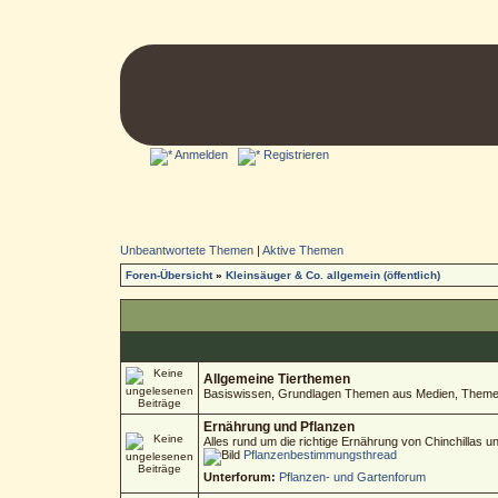
Anmelden
Registrieren
Unbeantwortete Themen
|
Aktive Themen
Foren-Übersicht
»
Kleinsäuger & Co. allgemein (öffentlich)
Allgemeine Tierthemen
Basiswissen, Grundlagen Themen aus Medien, Themen 
Ernährung und Pflanzen
Alles rund um die richtige Ernährung von Chinchillas 
Pflanzenbestimmungsthread
Unterforum:
Pflanzen- und Gartenforum