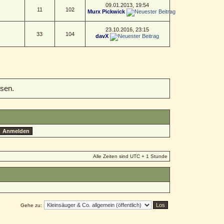
09.01.2013, 19:54
11
102
Murx Pickwick
23.10.2016, 23:15
33
104
davX
sen.
Alle Zeiten sind UTC + 1 Stunde
Gehe zu: