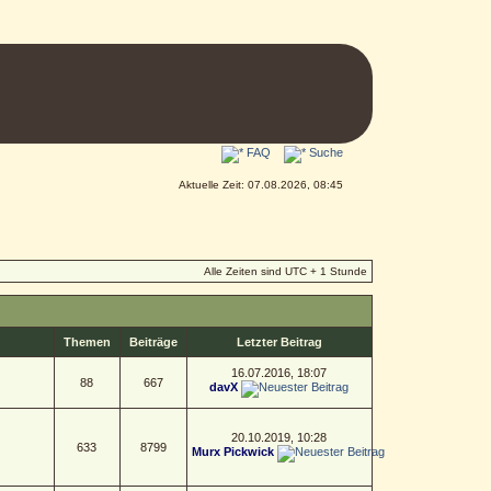
FAQ
Suche
Aktuelle Zeit: 07.08.2026, 08:45
Alle Zeiten sind UTC + 1 Stunde
Themen
Beiträge
Letzter Beitrag
16.07.2016, 18:07
88
667
davX
20.10.2019, 10:28
633
8799
Murx Pickwick