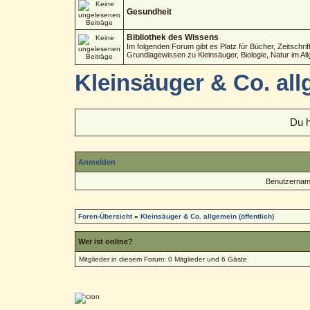
Gesundheit
Bibliothek des Wissens
Im folgenden Forum gibt es Platz für Bücher, Zeitschri
Grundlagewissen zu Kleinsäuger, Biologie, Natur im Al
Kleinsäuger & Co. allg
Du h
Anmelden
Benutzernam
Foren-Übersicht
»
Kleinsäuger & Co. allgemein (öffentlich)
Wer ist online?
Mitglieder in diesem Forum: 0 Mitglieder und 6 Gäste