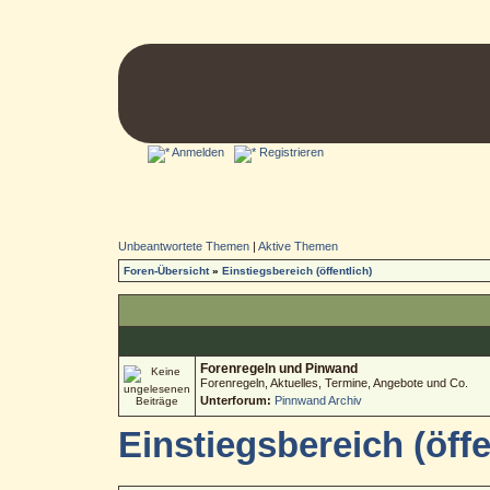
Anmelden
Registrieren
Unbeantwortete Themen
|
Aktive Themen
Foren-Übersicht
»
Einstiegsbereich (öffentlich)
Forenregeln und Pinwand
Forenregeln, Aktuelles, Termine, Angebote und Co.
Unterforum:
Pinnwand Archiv
Einstiegsbereich (öffe