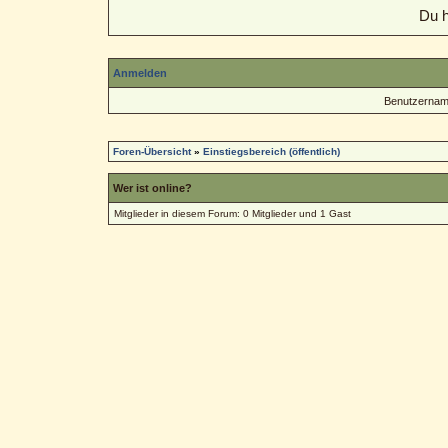
Du h
Anmelden
Benutzernam
Foren-Übersicht
»
Einstiegsbereich (öffentlich)
Wer ist online?
Mitglieder in diesem Forum: 0 Mitglieder und 1 Gast