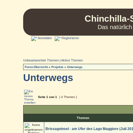
Chinchilla-
Das natürlich
Anmelden
Registrieren
Unbeantwortete Themen
|
Aktive Themen
Foren-Übersicht
»
Projekte
»
Unterwegs
Unterwegs
Seite
1
von
1
[ 4 Themen ]
Themen
Brissagoinsel - am Ufer des Lago Maggiore (Juli 20