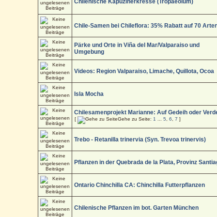
Chilenische Kapuzinerkresse (Tropaeolum)
Chile-Samen bei Chileflora: 35% Rabatt auf 70 Arte
Pärke und Orte in Viña del Mar/Valparaiso und
Umgebung
Videos: Region Valparaiso, Limache, Quillota, Ocoa
Isla Mocha
Chilesamenprojekt Marianne: Auf Gedeih oder Verd
[
Gehe zu Seite:
1
...
5
,
6
,
7
]
Trebo - Retanilla trinervia (Syn. Trevoa trinervis)
Pflanzen in der Quebrada de la Plata, Provinz Santi
Ontario Chinchilla CA: Chinchilla Futterpflanzen
Chilenische Pflanzen im bot. Garten München