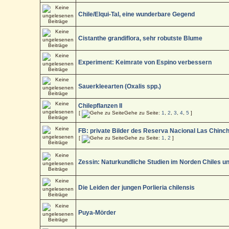
Chile/Elqui-Tal, eine wunderbare Gegend
Cistanthe grandiflora, sehr robutste Blume
Experiment: Keimrate von Espino verbessern
Sauerkleearten (Oxalis spp.)
Chilepflanzen II
[
Gehe zu Seite:
1
,
2
,
3
,
4
,
5
]
FB: private Bilder des Reserva Nacional Las Chinch
[
Gehe zu Seite:
1
,
2
]
Zessin: Naturkundliche Studien im Norden Chiles unt
Die Leiden der jungen Porlieria chilensis
Puya-Mörder