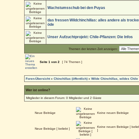
Wachstumsschub bei den Puyas
das fressen Wildchinchillas: alles andere als trock
öde
Unser Aufzuchtprojekt: Chile-Pflanzen: Die Infos
Themen der letzten Zeit anzeigen:
Seite
1
von
2
[ 74 Themen ]
Foren-Übersicht
»
Chinchillas (öffentlich)
»
Wilde Chinchillas, wildes Chile
Wer ist online?
Mitglieder in diesem Forum: 0 Mitglieder und 2 Gäste
Neue Beiträge
Keine neuen Beiträge
Keine neuen Beiträge [ belie
Neue Beiträge [ beliebt ]
]