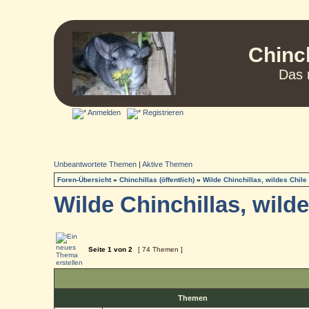
Chinc
Das 
Anmelden
Registrieren
Unbeantwortete Themen
|
Aktive Themen
Foren-Übersicht
»
Chinchillas (öffentlich)
»
Wilde Chinchillas, wildes Chile
Wilde Chinchillas, wilde
Seite
1
von
2
[ 74 Themen ]
Themen