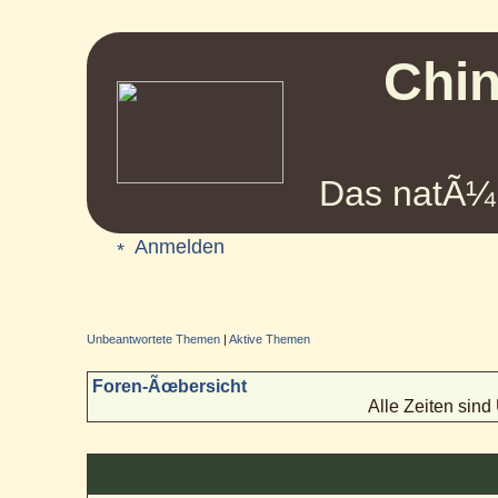
Chin
Das natÃ¼r
Anmelden
Unbeantwortete Themen
|
Aktive Themen
Foren-Ãœbersicht
Alle Zeiten sin