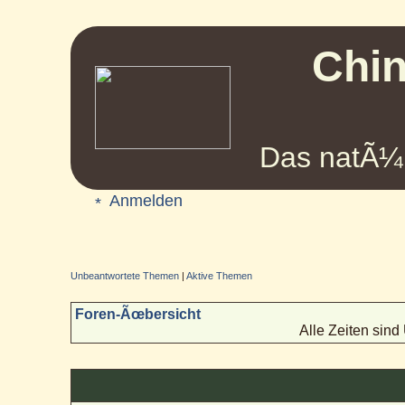
Chin
Das natÃ¼r
Anmelden
Unbeantwortete Themen
|
Aktive Themen
Foren-Ãœbersicht
Alle Zeiten sin