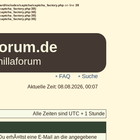
rd/includes/captcha/captcha_factory.php
on line
38
/captcha_factory.php:38)
/captcha_factory.php:38)
/captcha_factory.php:38)
/captcha_factory.php:38)
Forum.de
illaforum
FAQ
Suche
Aktuelle Zeit: 08.08.2026, 00:07
Alle Zeiten sind UTC + 1 Stunde
 Du erhÃ¤ltst eine E-Mail an die angegebene