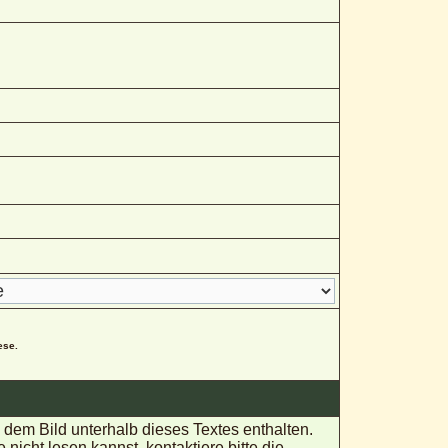
ese.
em Bild unterhalb dieses Textes enthalten.
ht lesen kannst, kontaktiere bitte die