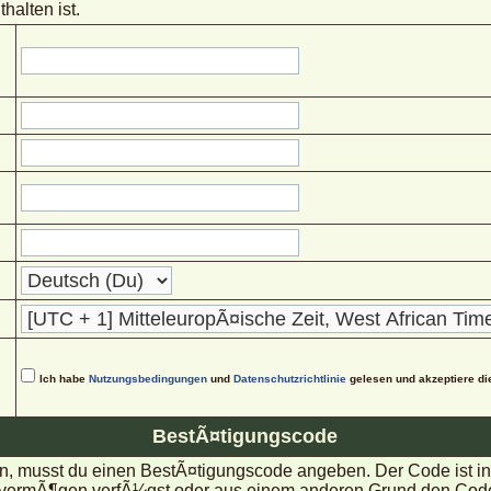
halten ist.
Ich habe
Nutzungsbedingungen
und
Datenschutzrichtlinie
gelesen und akzeptiere di
BestÃ¤tigungscode
, musst du einen BestÃ¤tigungscode angeben. Der Code ist in d
rmÃ¶gen verfÃ¼gst oder aus einem anderen Grund den Code nic