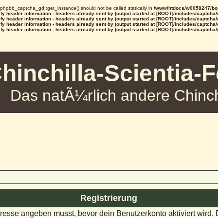
d phpbb_captcha_gd::get_instance() should not be called statically in
/www/htdocs/w0058247/boa
y header information - headers already sent by (output started at [ROOT]/includes/captcha
y header information - headers already sent by (output started at [ROOT]/includes/captcha
y header information - headers already sent by (output started at [ROOT]/includes/captcha
y header information - headers already sent by (output started at [ROOT]/includes/captcha
hinchilla-Scientia-
Das natÃ¼rlich andere Chinch
Registrierung
dresse angeben musst, bevor dein Benutzerkonto aktiviert wird.