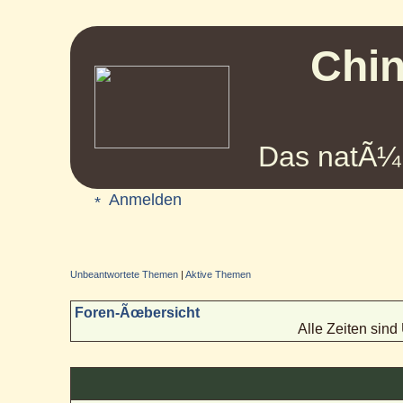
Chin
Das natÃ¼r
Anmelden
Unbeantwortete Themen
|
Aktive Themen
Foren-Ãœbersicht
Alle Zeiten sin