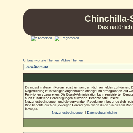
Chinchilla-
Das natürlich
Anmelden
Registrieren
Unbeantwortete Themen
|
Aktive Themen
Foren-Übersicht
Du musst in diesem Forum registriert sein, um dich anmelden zu können. D
Registrierung ist in wenigen Augenblicken erledigt und ermöglicht dir, auf we
Funktionen zuzugreifen. Die Board-Administration kann registrierten Benut
auch zusätzliche Berechtigungen zuweisen. Beachte bitte unsere
Nutzungsbedingungen und die verwandten Regelungen, bevor du dich regist
Bitte beachte auch die jeweiligen Forenregeln, wenn du dich in diesem Boa
bewegst.
Nutzungsbedingungen
|
Datenschutzrichtlinie