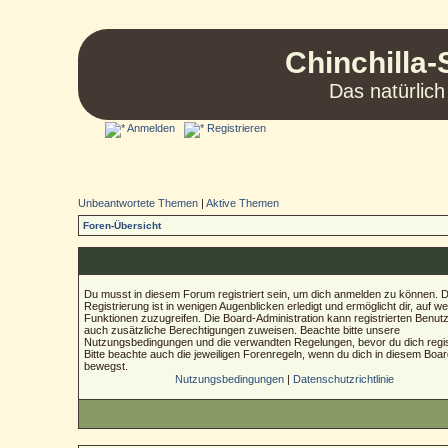
Chinchilla-
Das natürlich
Anmelden
Registrieren
Unbeantwortete Themen
|
Aktive Themen
Foren-Übersicht
Du musst in diesem Forum registriert sein, um dich anmelden zu können. D
Registrierung ist in wenigen Augenblicken erledigt und ermöglicht dir, auf we
Funktionen zuzugreifen. Die Board-Administration kann registrierten Benut
auch zusätzliche Berechtigungen zuweisen. Beachte bitte unsere
Nutzungsbedingungen und die verwandten Regelungen, bevor du dich regist
Bitte beachte auch die jeweiligen Forenregeln, wenn du dich in diesem Boa
bewegst.
Nutzungsbedingungen
|
Datenschutzrichtlinie