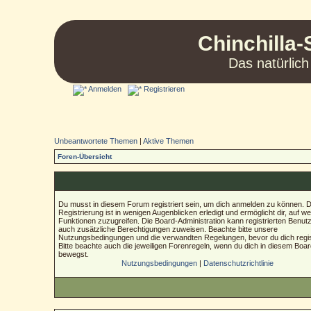
Chinchilla-
Das natürlich
Anmelden
Registrieren
Unbeantwortete Themen
|
Aktive Themen
Foren-Übersicht
Du musst in diesem Forum registriert sein, um dich anmelden zu können. D
Registrierung ist in wenigen Augenblicken erledigt und ermöglicht dir, auf we
Funktionen zuzugreifen. Die Board-Administration kann registrierten Benut
auch zusätzliche Berechtigungen zuweisen. Beachte bitte unsere
Nutzungsbedingungen und die verwandten Regelungen, bevor du dich regist
Bitte beachte auch die jeweiligen Forenregeln, wenn du dich in diesem Boa
bewegst.
Nutzungsbedingungen
|
Datenschutzrichtlinie