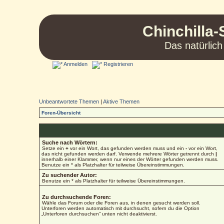
Chinchilla-
Das natürlich
Anmelden
Registrieren
Unbeantwortete Themen
|
Aktive Themen
Foren-Übersicht
Suche nach Wörtern:
Setze ein
+
vor ein Wort, das gefunden werden muss und ein
-
vor ein Wort,
das nicht gefunden werden darf. Verwende mehrere Wörter getrennt durch
|
innerhalb einer Klammer, wenn nur eines der Wörter gefunden werden muss.
Benutze ein * als Platzhalter für teilweise Übereinstimmungen.
Zu suchender Autor:
Benutze ein * als Platzhalter für teilweise Übereinstimmungen.
Zu durchsuchende Foren:
Wähle das Forum oder die Foren aus, in denen gesucht werden soll.
Unterforen werden automatisch mit durchsucht, sofern du die Option
„Unterforen durchsuchen“ unten nicht deaktivierst.