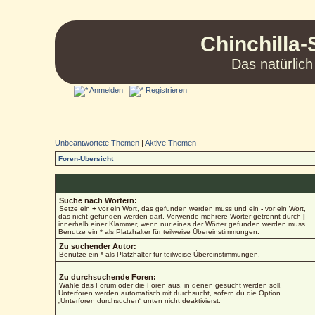
Chinchilla-
Das natürlich
Anmelden
Registrieren
Unbeantwortete Themen
|
Aktive Themen
Foren-Übersicht
Suche nach Wörtern:
Setze ein
+
vor ein Wort, das gefunden werden muss und ein
-
vor ein Wort,
das nicht gefunden werden darf. Verwende mehrere Wörter getrennt durch
|
innerhalb einer Klammer, wenn nur eines der Wörter gefunden werden muss.
Benutze ein * als Platzhalter für teilweise Übereinstimmungen.
Zu suchender Autor:
Benutze ein * als Platzhalter für teilweise Übereinstimmungen.
Zu durchsuchende Foren:
Wähle das Forum oder die Foren aus, in denen gesucht werden soll.
Unterforen werden automatisch mit durchsucht, sofern du die Option
„Unterforen durchsuchen“ unten nicht deaktivierst.