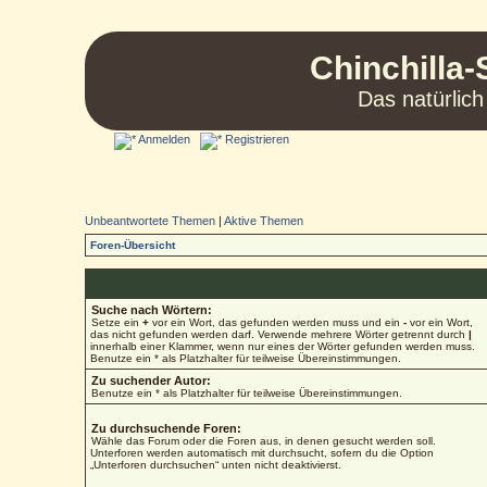
Chinchilla-
Das natürlich
Anmelden
Registrieren
Unbeantwortete Themen
|
Aktive Themen
Foren-Übersicht
Suche nach Wörtern:
Setze ein
+
vor ein Wort, das gefunden werden muss und ein
-
vor ein Wort,
das nicht gefunden werden darf. Verwende mehrere Wörter getrennt durch
|
innerhalb einer Klammer, wenn nur eines der Wörter gefunden werden muss.
Benutze ein * als Platzhalter für teilweise Übereinstimmungen.
Zu suchender Autor:
Benutze ein * als Platzhalter für teilweise Übereinstimmungen.
Zu durchsuchende Foren:
Wähle das Forum oder die Foren aus, in denen gesucht werden soll.
Unterforen werden automatisch mit durchsucht, sofern du die Option
„Unterforen durchsuchen“ unten nicht deaktivierst.