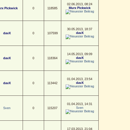
02.06.2013, 08:24
Murx Pickwick
rx Pickwick
0
118585
30.05.2013, 18:37
davX
davX
0
107599
14.05.2013, 09:09
davX
davX
0
118364
01.04.2013, 23:54
davX
davX
0
113442
01.04.2013, 14:31
Sven
Sven
0
115207
17.03.2013, 21:04