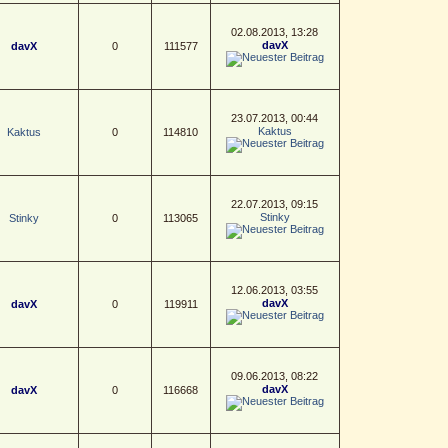
02.08.2013, 13:28
davX
davX
0
111577
23.07.2013, 00:44
Kaktus
Kaktus
0
114810
22.07.2013, 09:15
Stinky
Stinky
0
113065
12.06.2013, 03:55
davX
davX
0
119911
09.06.2013, 08:22
davX
davX
0
116668