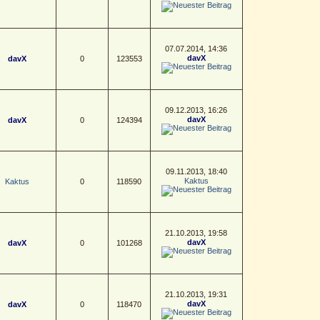
07.07.2014, 14:36
davX
davX
0
123553
09.12.2013, 16:26
davX
davX
0
124394
09.11.2013, 18:40
Kaktus
Kaktus
0
118590
21.10.2013, 19:58
davX
davX
0
101268
21.10.2013, 19:31
davX
davX
0
118470