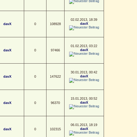
02.02.2013, 18:39
davX
davX
0
108928
01.02.2013, 03:22
davX
davX
0
97466
30.01.2013, 00:42
davX
davX
0
147622
15.01.2013, 00:52
davX
davX
0
96370
06.01.2013, 18:19
davX
davX
0
102315