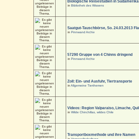
Biologische Reisestudien in Südamerika
in
Bibliothek des Wissens
Saatgut-Tauschbörse, So. 24.03.2013 Fl
in
Pinnwand Archiv
57290 Gruppe von 4 Chinns dringend
in
Pinnwand Archiv
Zoll: Ein- und Ausfuhr, Tiertransporte
in
Allgemeine Tierthemen
Videos: Region Valparaiso, Limache, Quil
in
Wilde Chinchillas, wildes Chile
Transportboxmethode und ihre Namen
in
Vergesellschaftung