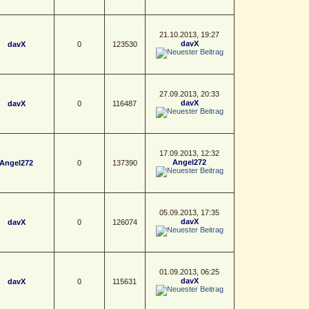
21.10.2013, 19:27
davX
davX
0
123530
27.09.2013, 20:33
davX
davX
0
116487
17.09.2013, 12:32
Angel272
Angel272
0
137390
05.09.2013, 17:35
davX
davX
0
126074
01.09.2013, 06:25
davX
davX
0
115631