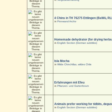
4 Chins in TH 76275 Ettlingen (BaWü, RL
in
Pinnwand Archiv
Homemade dehydrator (for drying herbs
in
English Section (German subtitles)
Isla Mocha
in
Wilde Chinchillas, wildes Chile
Erfahrungen mit Efeu
in
Pflanzen- und Gartenforum
Animals prefer working for tidbits, degus
in
English Section (German subtitles)