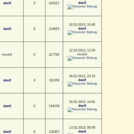
davX
davX
0
110312
16.03.2013, 15:45
davX
davX
0
114653
12.03.2013, 12:29
leudel
leudel
0
117750
28.02.2013, 23:18
davX
davX
0
111339
16.02.2013, 14:55
davX
davX
0
144106
13.02.2013, 00:09
davX
davX
0
126307