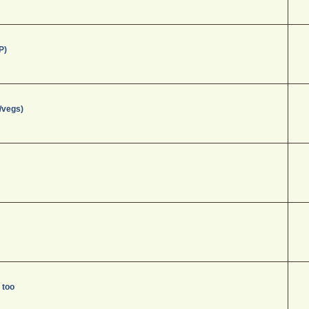
P)
/vegs)
 too