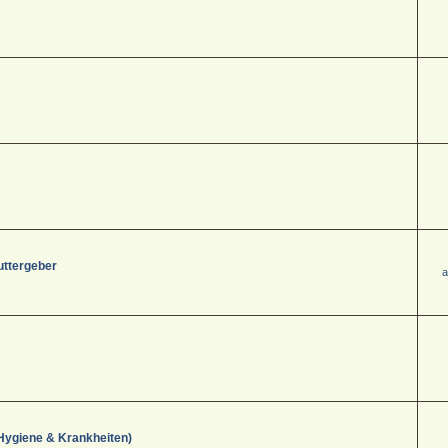
uttergeber
a
Hygiene & Krankheiten)