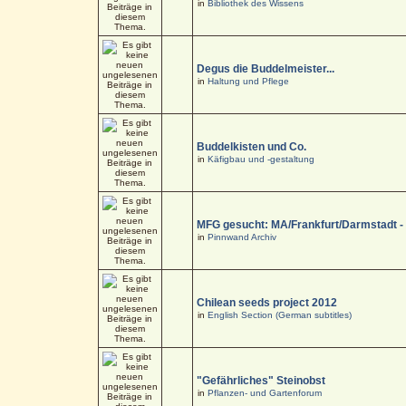
in
Bibliothek des Wissens
Degus die Buddelmeister...
in
Haltung und Pflege
Buddelkisten und Co.
in
Käfigbau und -gestaltung
MFG gesucht: MA/Frankfurt/Darmstadt 
in
Pinnwand Archiv
Chilean seeds project 2012
in
English Section (German subtitles)
"Gefährliches" Steinobst
in
Pflanzen- und Gartenforum