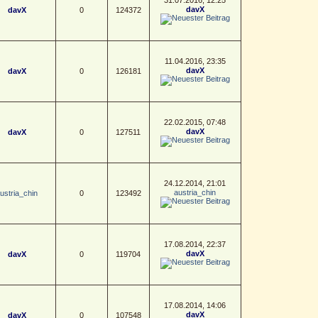
davX
davX
0
124372
11.04.2016, 23:35
davX
davX
0
126181
22.02.2015, 07:48
davX
davX
0
127511
24.12.2014, 21:01
austria_chin
ustria_chin
0
123492
17.08.2014, 22:37
davX
davX
0
119704
17.08.2014, 14:06
davX
davX
0
107548