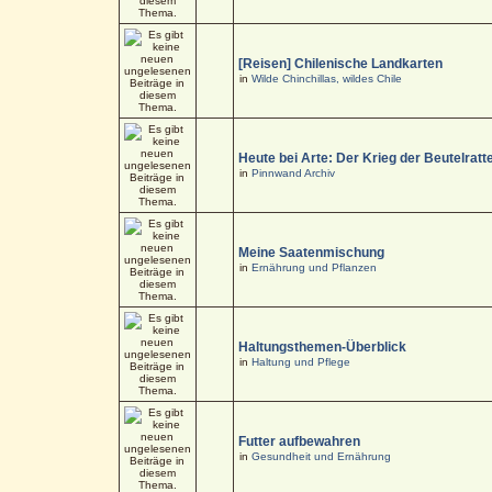
[Reisen] Chilenische Landkarten
in
Wilde Chinchillas, wildes Chile
Heute bei Arte: Der Krieg der Beutelratt
in
Pinnwand Archiv
Meine Saatenmischung
in
Ernährung und Pflanzen
Haltungsthemen-Überblick
in
Haltung und Pflege
Futter aufbewahren
in
Gesundheit und Ernährung