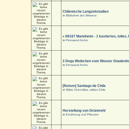
Chilenische Langzeitstudien
in
Bibliothek des Wissens
» 68167 Mannheim - 1 kastiertes, tolle
in
Pinnwand Archiv
3 Degu Weibchen vom Weezer Gnadenho
in
Pinnwand Archiv
[Reisen] Santiago de Chile
in
Wilde Chinchillas, wildes Chile
Herstellung von Grünmehl
in
Ernährung und Pflanzen