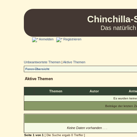
Chinchilla-
Das natürlich
Anmelden
Registrieren
Unbeantwortete Themen
|
Aktive Themen
Foren-Übersicht
Aktive Themen
Themen
Autor
Antw
Es wurden kein
Beiträge der letzten Z
Keine Daten vorhanden . . .
Seite
1
von
1
[ Die Suche ergab 0 Treffer ]