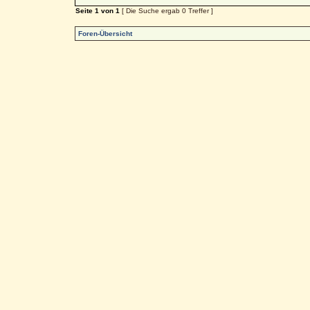
Seite
1
von
1
[ Die Suche ergab 0 Treffer ]
Foren-Übersicht