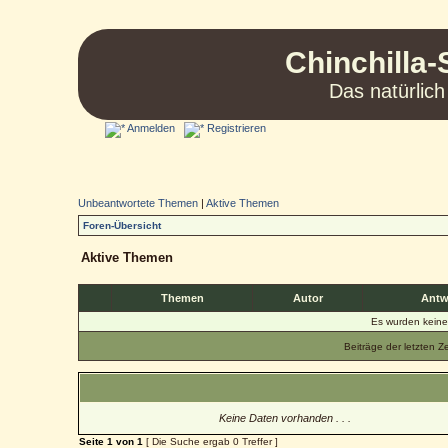
Chinchilla-
Das natürlich
Anmelden
Registrieren
Unbeantwortete Themen
|
Aktive Themen
Foren-Übersicht
Aktive Themen
Themen
Autor
Antw
Es wurden kein
Beiträge der letzten Z
Keine Daten vorhanden . . .
Seite
1
von
1
[ Die Suche ergab 0 Treffer ]